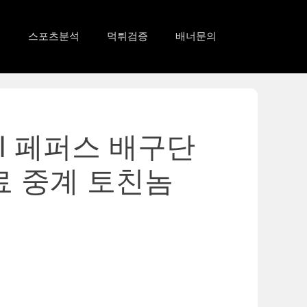
드
스포츠분석
먹튀검증
배너문의
AI 페퍼스 배구단
료 중계 토친놈