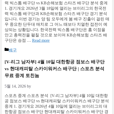
력 빅스톰 배구단 vs KB손해보험 스타즈 배구단 분석 중계
1. 경기개요 2026년 3월 18일에 열리는 브이리그의 한국전
력 빅스톰 배구단과 KB손해보험 스타즈 배구단 경기 분석
입니다. 이번 경기는 양 팀 모두에게 봄 배구 진출이 걸린 매
우 중요한 단두대 매치로 그 어느 때보다 치열한 접전이 예
상되는 상황입니다. 한국전력 빅스톰 배구단은 홈 이점을
안고 총력전을 펼칠 것으로 보이며 KB손해보험 스타즈 배
구단은 승점 …
Read more
Categories
배구
[V-리그 남자부] 4월 10일 대한항공 점보스 배구단
vs 현대캐피탈 스카이워커스 배구단 | 스포츠 분석
무료 중계 토친놈
5월 14, 2026
by
스포츠 중계 스포츠 분석 ​ [V-리그 남자부] 4월 10일 대한항
공 점보스 배구단 vs 현대캐피탈 스카이워커스 배구단 분석
중계 1. 경기개요 2026년 4월 10일에 열리는 브이리그의 대
한항공 점보스 배구단 현대캐피탈 스카이워커스 배구단 경