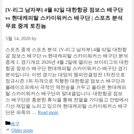
[V-리그 남자부] 4월 02일 대한항공 점보스 배구단
vs 현대캐피탈 스카이워커스 배구단 | 스포츠 분석
무료 중계 토친놈
5월 14, 2026
by
스포츠 중계 스포츠 분석 ​ [V-리그 남자부] 4월 02일 대한항
공 점보스 배구단 vs 현대캐피탈 스카이워커스 배구단 분석
중계 1. 경기개요 2026년 4월 2일에 열리는 브이리그의 대한
항공 점보스 배구단 현대캐피탈 스카이워커스 배구단 경기
분석입니다. 이번 경기는 대망의 챔피언결정전 1차전으로
정규시즌 1위 자격으로 직행한 대한항공 점보스 배구단과
플레이오프에서 극적인 역전승을 거두고 올라온 현대캐피
탈 스카이워커스 배구단의 맞대결입니다. 대한항공 점보
스 배구단은 충분한 휴식을 통해 전열을 가다듬고 안방에서
기선 제압을 노리고 있으며 현대캐피탈 스카이워커스 배구
단은 파죽의 …
Read more
Categories
배구
Older posts