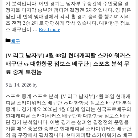
기 분석입니다. 이번 경기는 남자부 우승컵의 주인공을 결
정지을 마지막 승부인 챔피언 결정전 5차전입니다. 양 팀은
앞선 네 번의 맞대결에서 각각 홈 경기 승리를 챙기며 시리
즈 전적 2승 2패로 팽팽하게 맞서 있습니다. 대한항공 점보
스 배구단이 …
Read more
Categories
배구
[V-리그 남자부] 4월 08일 현대캐피탈 스카이워커스
배구단 vs 대한항공 점보스 배구단 | 스포츠 분석 무
료 중계 토친놈
5월 14, 2026
by
스포츠 중계 스포츠 분석 ​ [V-리그 남자부] 4월 08일 현대캐
피탈 스카이워커스 배구단 vs 대한항공 점보스 배구단 분석
중계 1. 경기개요 2026년 4월 8일에 열리는 한국프로배구의
현대캐피탈 스카이워커스 배구단과 대한항공 점보스 배구
단 경기 분석입니다. 이번 경기는 챔피언 결정전의 운명을
가를 매우 중요한 승부로 현대캐피탈 스카이워커스 배구단
의 홈 구장에서 펼쳐집니다. 현대캐피탈 스카이워커스 배구