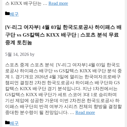
스 KIXX 배구단는 …
Read more
Categories
배구
[V-리그 여자부] 4월 03일 한국도로공사 하이패스 배
구단 vs GS칼텍스 KIXX 배구단 | 스포츠 분석 무료
중계 토친놈
5월 14, 2026
by
스포츠 중계 스포츠 분석 ​ [V-리그 여자부] 4월 03일 한국도
로공사 하이패스 배구단 vs GS칼텍스 KIXX 배구단 분석 중
계 1. 경기개요 2026년 4월 3일에 열리는 한국여자프로배구
챔피언 결정전 2차전 한국도로공사 하이패스 배구단와 GS
칼텍스 KIXX 배구단 경기 분석입니다. 지난 1차전에서는
GS칼텍스 KIXX 배구단가 세트 스코어 3대 1로 승리하며
기선 제압에 성공한 가운데 이번 2차전은 한국도로공사 하
이패스 배구단의 반격 여부가 시리즈 전체의 향방을 결정할
중대한 분수령이 될 전망입니다. …
Read more
Categories
배구