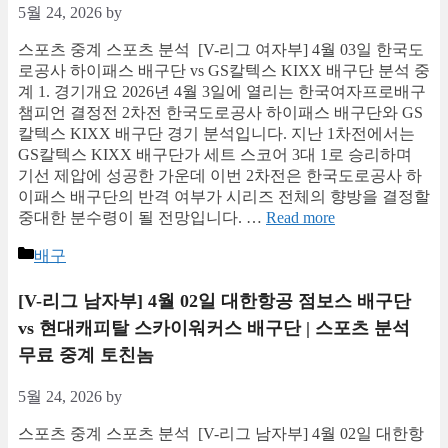
5월 24, 2026
by
스포츠 중계 스포츠 분석 ​ [V-리그 여자부] 4월 03일 한국도
로공사 하이패스 배구단 vs GS칼텍스 KIXX 배구단 분석 중
계 1. 경기개요 2026년 4월 3일에 열리는 한국여자프로배구
챔피언 결정전 2차전 한국도로공사 하이패스 배구단와 GS
칼텍스 KIXX 배구단 경기 분석입니다. 지난 1차전에서는
GS칼텍스 KIXX 배구단가 세트 스코어 3대 1로 승리하며
기선 제압에 성공한 가운데 이번 2차전은 한국도로공사 하
이패스 배구단의 반격 여부가 시리즈 전체의 향방을 결정할
중대한 분수령이 될 전망입니다. …
Read more
Categories
배구
[V-리그 남자부] 4월 02일 대한항공 점보스 배구단
vs 현대캐피탈 스카이워커스 배구단 | 스포츠 분석
무료 중계 토친놈
5월 24, 2026
by
스포츠 중계 스포츠 분석 ​ [V-리그 남자부] 4월 02일 대한항