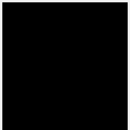
Skip
to
content