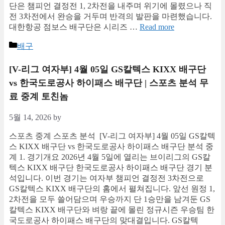
단은 챔피언 결정전 1, 2차전을 내주며 위기에 몰렸으나 직
전 3차전에서 완승을 거두며 반격의 발판을 마련했습니다.
대한항공 점보스 배구단은 시리즈 …
Read more
Categories
배구
[V-리그 여자부] 4월 05일 GS칼텍스 KIXX 배구단
vs 한국도로공사 하이패스 배구단 | 스포츠 분석 무
료 중계 토친놈
5월 14, 2026
by
스포츠 중계 스포츠 분석 ​ [V-리그 여자부] 4월 05일 GS칼텍
스 KIXX 배구단 vs 한국도로공사 하이패스 배구단 분석 중
계 1. 경기개요 2026년 4월 5일에 열리는 브이리그의 GS칼
텍스 KIXX 배구단 한국도로공사 하이패스 배구단 경기 분
석입니다. 이번 경기는 여자부 챔피언 결정전 3차전으로
GS칼텍스 KIXX 배구단의 홈에서 펼쳐집니다. 앞선 원정 1,
2차전을 모두 쓸어담으며 우승까지 단 1승만을 남겨둔 GS
칼텍스 KIXX 배구단와 벼랑 끝에 몰린 정규시즌 우승팀 한
국도로공사 하이패스 배구단의 맞대결입니다. GS칼텍