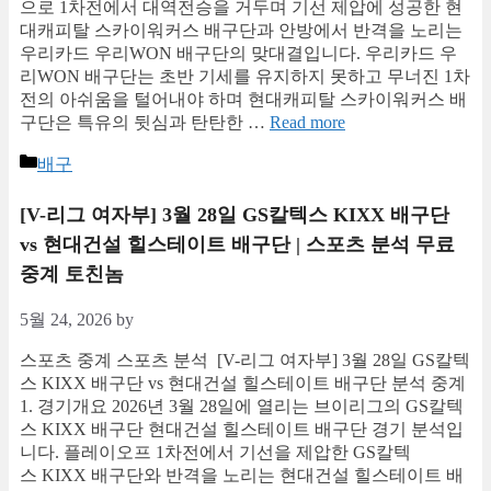
으로 1차전에서 대역전승을 거두며 기선 제압에 성공한 현
대캐피탈 스카이워커스 배구단과 안방에서 반격을 노리는
우리카드 우리WON 배구단의 맞대결입니다. 우리카드 우
리WON 배구단는 초반 기세를 유지하지 못하고 무너진 1차
전의 아쉬움을 털어내야 하며 현대캐피탈 스카이워커스 배
구단은 특유의 뒷심과 탄탄한 …
Read more
Categories
배구
[V-리그 여자부] 3월 28일 GS칼텍스 KIXX 배구단
vs 현대건설 힐스테이트 배구단 | 스포츠 분석 무료
중계 토친놈
5월 24, 2026
by
스포츠 중계 스포츠 분석 ​ [V-리그 여자부] 3월 28일 GS칼텍
스 KIXX 배구단 vs 현대건설 힐스테이트 배구단 분석 중계
1. 경기개요 2026년 3월 28일에 열리는 브이리그의 GS칼텍
스 KIXX 배구단 현대건설 힐스테이트 배구단 경기 분석입
니다. 플레이오프 1차전에서 기선을 제압한 GS칼텍
스 KIXX 배구단와 반격을 노리는 현대건설 힐스테이트 배