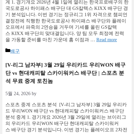
계 1. 경기개요 2026년 4월 1일에 열리는 한국프로배구의 한
국도로공사 하이패스 배구단 대 GS칼텍스 KIXX 배구단 경
기 분석입니다. 이번 경기는 정규리그 1위 자격으로 챔피언
결정전에 직행한 한국도로공사 하이패스 배구단와 플레이
오프에서 파죽의 2연승을 거두며 기세를 올린 GS칼텍
스 KIXX 배구단의 맞대결입니다. 양 팀 모두 최정예 전력
을 가동할 준비를 마친 가운데 홈 이점과 …
Read more
Categories
배구
[V-리그 남자부] 3월 29일 우리카드 우리WON 배구
단 vs 현대캐피탈 스카이워커스 배구단 | 스포츠 분
석 무료 중계 토친놈
5월 24, 2026
by
스포츠 중계 스포츠 분석 ​ [V-리그 남자부] 3월 29일 우리카
드 우리WON 배구단 vs 현대캐피탈 스카이워커스 배구단
분석 중계 1. 경기개요 2026년 3월 29일에 열리는 브이리그
의 우리카드 우리WON 배구단 현대캐피탈 스카이워커
스 배구단 경기 분석입니다. 이번 경기는 플레이오프 2차전