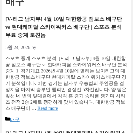
배구
[V-리그 남자부] 4월 10일 대한항공 점보스 배구단
vs 현대캐피탈 스카이워커스 배구단 | 스포츠 분석
무료 중계 토친놈
5월 24, 2026
by
스포츠 중계 스포츠 분석 ​ [V-리그 남자부] 4월 10일 대한항
공 점보스 배구단 vs 현대캐피탈 스카이워커스 배구단 분석
중계 1. 경기개요 2026년 4월 10일에 열리는 브이리그의 대
한항공 점보스 배구단 현대캐피탈 스카이워커스 배구단 경
기 분석입니다. 이번 경기는 남자부 우승컵의 주인공을 결
정지을 마지막 승부인 챔피언 결정전 5차전입니다. 양 팀은
앞선 네 번의 맞대결에서 각각 홈 경기 승리를 챙기며 시리
즈 전적 2승 2패로 팽팽하게 맞서 있습니다. 대한항공 점보
스 배구단이 …
Read more
Categories
배구