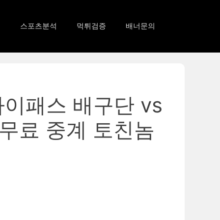
드
스포츠분석
먹튀검증
배너문의
하이패스 배구단 vs
 무료 중계 토친놈