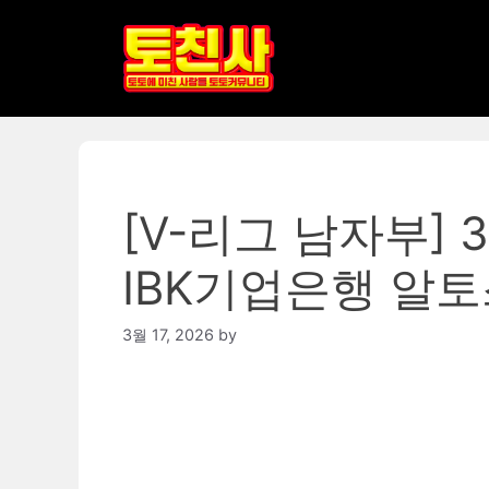
Skip
to
content
[V-리그 남자부]
IBK기업은행 알토
3월 17, 2026
by