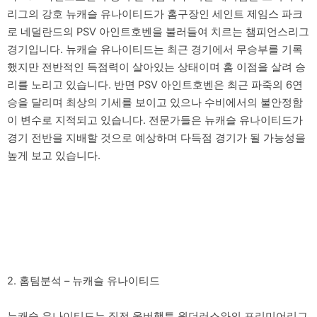
리그의 강호 뉴캐슬 유나이티드가 홈구장인 세인트 제임스 파크
로 네덜란드의 PSV 아인트호벤을 불러들여 치르는 챔피언스리그
경기입니다. 뉴캐슬 유나이티드는 최근 경기에서 무승부를 기록
했지만 전반적인 득점력이 살아있는 상태이며 홈 이점을 살려 승
리를 노리고 있습니다. 반면 PSV 아인트호벤은 최근 파죽의 6연
승을 달리며 최상의 기세를 보이고 있으나 수비에서의 불안정함
이 변수로 지적되고 있습니다. 전문가들은 뉴캐슬 유나이티드가
경기 전반을 지배할 것으로 예상하며 다득점 경기가 될 가능성을
높게 보고 있습니다.
2. 홈팀분석 – 뉴캐슬 유나이티드
뉴캐슬 유나이티드는 직전 울버햄튼 원더러스와의 프리미어리그