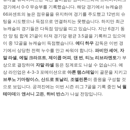
경기에서 0-0 무승부를 기록했습니다. 해당 경기에서 뉴캐슬은
66퍼센트의 높은 점유율을 유지하며 경기를 주도했고 12번의 슈
팅을 시도했으나 득점으로 연결하지는 못했습니다. 하지만 최근
뉴캐슬의 경기들은 다득점 양상을 띠고 있습니다. 지난 6경기 동
안 양 팀 합계 21골이 터져 경기당 평균 3.5골을 기록하고 있으며
이 중 12골을 뉴캐슬이 득점했습니다.
에디 하우
감독은 이번 경
기에서 상당한 전력 누수를 안고 싸워야 합니다.
파비안 셰어
,
자
말 라셀
,
에밀 크라프트
,
제이콥 머피
,
댄 번
,
티노 리브라멘토
가 부
상으로 결장하며
자말 라셀
등은 징계로도 나설 수 없습니다. 예
상 라인업은 4-3-3 포메이션으로
아론 램스데일
이 골문을 지키고
브루노 기마랑이스
,
산드로 토날리
,
조엘린톤
이 중원을 구성할 것
으로 보입니다. 공격진에는 이번 시즌 리그 7골을 기록 중인
닉 월
테마데
와
앤서니 고든
,
하비 반스
가 나설 전망입니다.