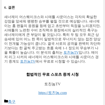
6. 결론
새너제이 어스퀘이크스와 시애틀 사운더스는 각자의 확실한
강점을 앞세워 팽팽한 승부를 펼칠 것으로 예상됩니다. 새너제
이는 홈 팬들의 응원을 등에 업고 초반부터 득점을 노리겠지만,
시애틀의 노련한 수비 조직력과 원정에서의 실리적인 축구는
새너제이에게 큰 부담이 될 것입니다. 특히 두 팀 모두 최근 상
승세에 있어 어느 한 쪽이 일방적으로 무너지지 않는 접전 양상
이 전개될 가능성이 큽니다. 결국 서로의 공격을 완벽히 차단하
기보다는 한 골씩 주고받는 흐름 속에 1-1 정도의 무승부가 나
올 확률이 높습니다. 이 분석의 출처는
토친놈TV
입니다. 메이
저 리그 사커의 새너제이 어스퀘이크스와 시애틀 사운더스 경
기 중계도
토친놈TV
에서 무료로 시청할 수 있습니다.
합법적인 무료 스포츠 중계 시청
토친놈TV
https://토친놈.com
Categories
축구