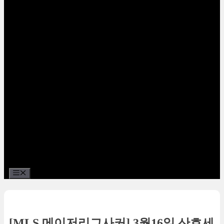
Menu
[MLS 메이저리그사커] 3월16일 산호세