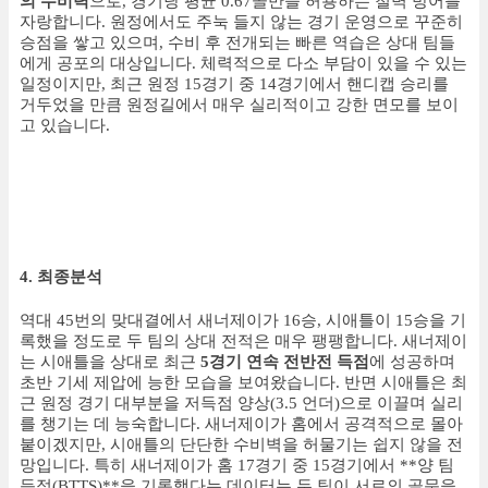
의 수비력
으로, 경기당 평균 0.67골만을 허용하는 철벽 방어를
자랑합니다. 원정에서도 주눅 들지 않는 경기 운영으로 꾸준히
승점을 쌓고 있으며, 수비 후 전개되는 빠른 역습은 상대 팀들
에게 공포의 대상입니다. 체력적으로 다소 부담이 있을 수 있는
일정이지만, 최근 원정 15경기 중 14경기에서 핸디캡 승리를
거두었을 만큼 원정길에서 매우 실리적이고 강한 면모를 보이
고 있습니다.
4. 최종분석
역대 45번의 맞대결에서 새너제이가 16승, 시애틀이 15승을 기
록했을 정도로 두 팀의 상대 전적은 매우 팽팽합니다. 새너제이
는 시애틀을 상대로 최근
5경기 연속 전반전 득점
에 성공하며
초반 기세 제압에 능한 모습을 보여왔습니다. 반면 시애틀은 최
근 원정 경기 대부분을 저득점 양상(3.5 언더)으로 이끌며 실리
를 챙기는 데 능숙합니다. 새너제이가 홈에서 공격적으로 몰아
붙이겠지만, 시애틀의 단단한 수비벽을 허물기는 쉽지 않을 전
망입니다. 특히 새너제이가 홈 17경기 중 15경기에서 **양 팀
득점(BTTS)**을 기록했다는 데이터는 두 팀이 서로의 골문을