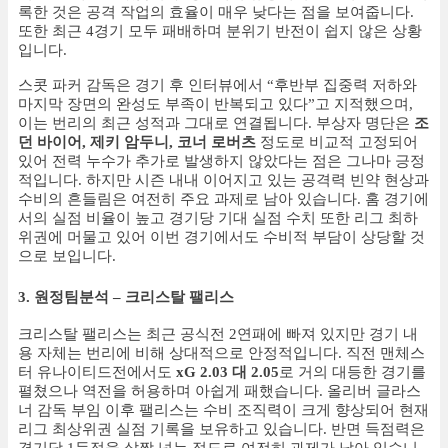
록한 것은 공격 작업의 효율이 매우 낮다는 점을 보여줍니다.
또한 최근 4경기 모두 패배하며 분위기 반전이 쉽지 않은 상황
입니다.
스콧 파커 감독은 경기 후 인터뷰에서 “후반부 집중력 저하와
마지막 장면의 완성도 부족이 반복되고 있다”고 지적했으며,
이는 번리의 최근 성적과 그대로 연결됩니다. 부상자 명단은
조
던 바이어, 제키 암두니, 코너 로버츠
정도로 비교적 고정되어
있어 전력 누수가 추가로 발생하지 않았다는 점은 그나마 긍정
적입니다. 하지만 시즌 내내 이어지고 있는 공격력 빈약 현상과
수비의 흔들림은 여전히 주요 과제로 남아 있습니다. 홈 경기에
서의 실점 비율이 높고 경기당 기대 실점 수치 또한 리그 최하
위권에 머물고 있어 이번 경기에서도 수비적 부담이 상당할 것
으로 보입니다.
3. 원정팀분석 – 크리스탈 팰리스
크리스탈 팰리스는 최근 공식전 2연패에 빠져 있지만 경기 내
용 자체는 번리에 비해 상대적으로 안정적입니다. 직전 맨체스
터 유나이티드전에서도
xG 2.03 대 2.05
로 거의 대등한 경기를
펼쳤으나 역전을 허용하며 아쉽게 패했습니다. 올리버 글라스
너 감독 부임 이후 팰리스는 수비 조직력이 크게 향상되어 현재
리그 최상위권 실점 기록을 보유하고 있습니다. 반면 득점력은