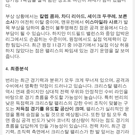
경기당 1득점을 살짝 넘는 정도로 여전히 과제가 남아 있습니
다.
부상 상황에서는
칼렙 콤파, 차디 리아드, 셰이크 두쿠레, 보른
소사
가 여전히 이탈 중이며, 맨유전에서
이스마일라 사르
가 발
목 부상을 당하며 출전이 불투명해진 점은 공격 운용에서 다소
부담이 될 수 있습니다. 하지만 미드필드 밸런스와 중앙 압박은
리그에서도 손꼽히는 수준이며, 원정에서도 실점 억제력이 강
한 팀입니다. 최근 원정 11경기 중 10경기에서 3실점 이상 허용
하지 않았다는 점은 팰리스의 짜임새 있는 경기 운영을 잘 보여
줍니다.
4. 최종분석
번리는 최근 경기력과 분위기 모두 크게 무너져 있으며, 공격과
수비에서 명확한 약점이 드러나고 있습니다. 크리스탈 팰리스
역시 연패 중이지만 상대적 전력 우위와 안정적인 수비 라인을
바탕으로 경기 흐름을 주도할 가능성이 높습니다. 특히 번리의
낮은 득점력과 크리스탈 팰리스의 강한 수비 조직이 맞붙는 구
도는
저득점 경기를 유도할 공산이 크며
, 팰리스가 실리적인 운
영을 통해 승점을 노릴 것으로 예상됩니다. 또한 양 팀 모두 측
면 중심 공격 빈도가 낮아 코너킥 생산량이 적다는 점도 경기의
흐름을 답답하게 만들 가능성이 있습니다. 전력 차이, 최근 경
기력, 조직력 측면에서 크리스탈 팰리스가 한 발 앞서는 경기라