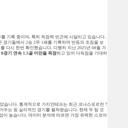
무를 기록 중이며, 특히 득점력 빈곤에 시달리고 있습니다.
 경기들에서 2승 2무 1패를 기록하며 반등의 조짐을 보
다시 한번 확인했습니다. 다행히 지난 2025년 08월 가
 8경기 연속 1.5골 미만을 득점
하고 있어 다득점을 기대하
지 않았습니다. 통계적으로 가지안테프는 최근 코냐스포르전 7
 거두는 등 실리적인 경기를 펼쳐왔습니다. 현재 두 팀 모
이 높습니다. 데이터 분석에 따르면 가장 유력한 스코어