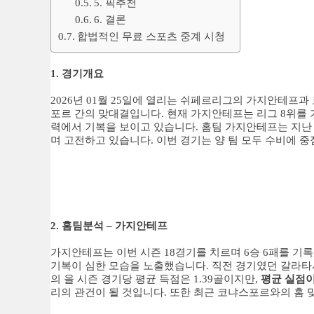
5. 픽추천
6. 결론
합법적인 무료 스포츠 중계 시청
1. 경기개요
2026년 01월 25일에 열리는 쉬페르리그의 가지안테프
포르 간의 맞대결입니다. 현재 가지안테프는 리그 8위를 
력에서 기복을 보이고 있습니다. 홈팀 가지안테프는 지난 
며 고전하고 있습니다. 이번 경기는 양 팀 모두 수비에 
2. 홈팀분석 – 가지안테프
가지안테프는 이번 시즌 18경기를 치르며 6승 6패를 기록
기복이 심한 모습을 노출했습니다. 직전 경기였던 갈라타
의 올 시즌 경기당 평균 득점은 1.39골이지만,
평균 실점이
리의 관건이 될 것입니다. 또한 최근 코냐스포르와의 홈 