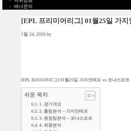
먹튀검증
배너문의
[EPL 프리미어리그] 01월25일 가
1월 24, 2026
by
[EPL 프리미어리그] 01월25일 가지안테프 vs 코냐스포르
쉬운 목차
1. 경기개요
2. 홈팀분석 – 가지안테프
3. 원정팀분석 – 코냐스포르
4. 최종분석