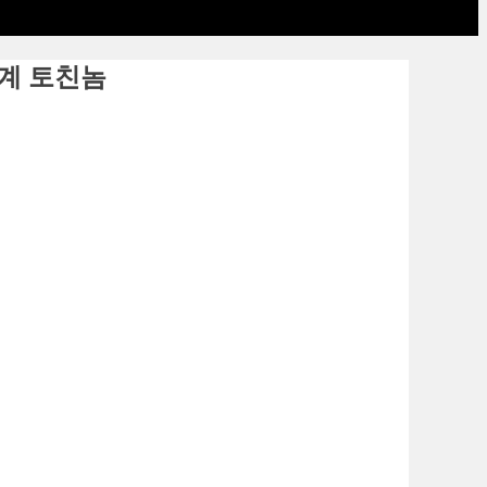
중계 토친놈