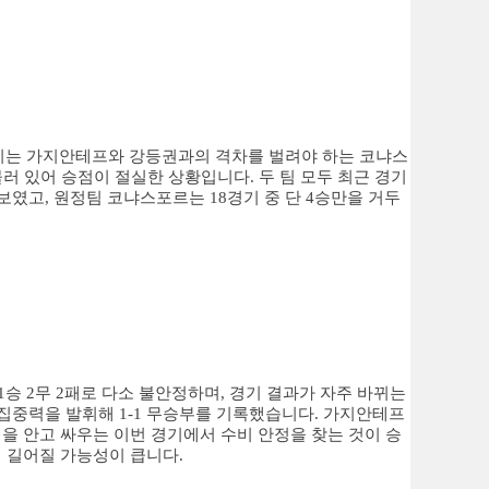
노리는 가지안테프와 강등권과의 격차를 벌려야 하는 코냐스
러 있어 승점이 절실한 상황입니다. 두 팀 모두 최근 경기
보였고, 원정팀 코냐스포르는 18경기 중 단 4승만을 거두
1승 2무 2패로 다소 불안정하며, 경기 결과가 자주 바뀌는
집중력을 발휘해 1-1 무승부를 기록했습니다. 가지안테프
점을 안고 싸우는 이번 경기에서 수비 안정을 찾는 것이 승
 길어질 가능성이 큽니다.