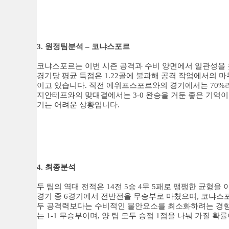
3. 원정팀분석 – 코냐스포르
코냐스포르는 이번 시즌 공격과 수비 양면에서 일관성을 찾
경기당 평균 득점은 1.22골에 불과해 공격 작업에서의 
이고 있습니다. 직전 에위프스포르와의 경기에서는 70%라는
지안테프와의 맞대결에서는 3-0 완승을 거둔 좋은 기억이
기는 어려운 상황입니다.
4. 최종분석
두 팀의 역대 전적은 14전 5승 4무 5패로 팽팽한 균형
경기 중 6경기에서 전반전을 무승부로 마쳤으며, 코냐스포르
두 공격력보다는 수비적인 불안요소를 최소화하려는 경향이
는 1-1 무승부이며, 양 팀 모두 승점 1점을 나눠 가질 확