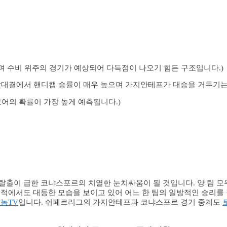
으며 수비 위주의 경기가 예상되어 다득점이 나오기 힘든 구조입니다.)
대결에서 핸디캡 승률이 매우 높으며 가지안테프가 대승을 거두기는 
코어의 확률이 가장 높게 예측됩니다.)
출이 급한 코냐스포르의 치열한 눈치싸움이 될 것입니다. 양 팀 모두
적에서도 대등한 모습을 보이고 있어 어느 한 팀의 일방적인 승리를 
놈TV
입니다. 쉬페르리그의 가지안테프과 코냐스포르 경기 중계도