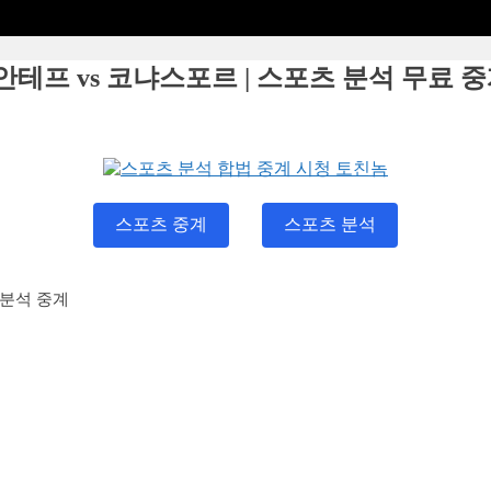
지안테프 vs 코냐스포르 | 스포츠 분석 무료 
스포츠 중계
스포츠 분석
 분석 중계