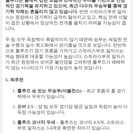
툴루즈는 홈에서 강한 모습과 조직적인 수비를 기반으로 안정
적인 경기력을 유지하고 있으며, 최근 다수의 무승부를 통해 경
기력 자체는 흔들리지 않고 있습니다.
반면 스트라스부르 알자
스는 원정에서 경기력이 급격히 떨어지고 있고, 핵심 전력 이탈
이 겹친 상황에서 정상적인 전개를 펼치기 어려울 가능성이 큽
니다.
두 팀 모두 득점력이 폭발적이지 않기 때문에 승부는 세밀한 전
술 수행과 실수 최소화에서 판가름날 것으로 보입니다. 전반적
으로 툴루즈가 경기 흐름을 가져가고 스트라스부르 알자스는
역습 형태로 대응할 가능성이 높습니다. 스트라스부르 알자스
가 최근 원정에서 보여준 불안정을 고려하면 툴루즈가 패배하
지 않는 시나리오가 가장 가능성이 높아 보입니다.
5. 픽추천
툴루즈 승 또는 무승부(더블찬스)
– 최근 흐름과 홈 경기
력에서 우위가 있습니다.
오버 2.5
– 양 팀 모두 경기당 평균 실점과 득점이 높아 다
득점 가능성이 있습니다.
툴루즈 코너킥 우세
– 툴루즈는 코너킥 4.9개, 스트라스
부르 알자스는 3.4개로 확연한 차이가 있습니다.