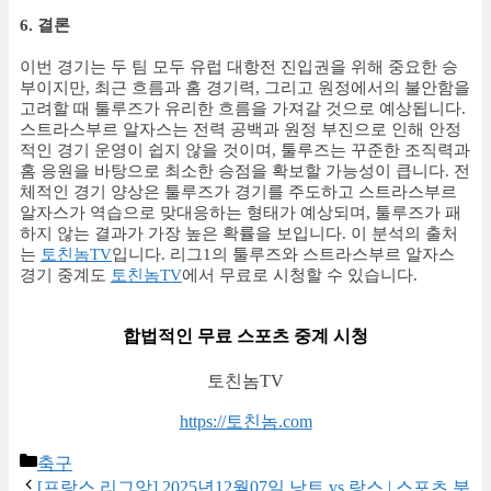
6. 결론
이번 경기는 두 팀 모두 유럽 대항전 진입권을 위해 중요한 승
부이지만, 최근 흐름과 홈 경기력, 그리고 원정에서의 불안함을
고려할 때 툴루즈가 유리한 흐름을 가져갈 것으로 예상됩니다.
스트라스부르 알자스는 전력 공백과 원정 부진으로 인해 안정
적인 경기 운영이 쉽지 않을 것이며, 툴루즈는 꾸준한 조직력과
홈 응원을 바탕으로 최소한 승점을 확보할 가능성이 큽니다. 전
체적인 경기 양상은 툴루즈가 경기를 주도하고 스트라스부르
알자스가 역습으로 맞대응하는 형태가 예상되며, 툴루즈가 패
하지 않는 결과가 가장 높은 확률을 보입니다. 이 분석의 출처
는
토친놈TV
입니다. 리그1의 툴루즈와 스트라스부르 알자스
경기 중계도
토친놈TV
에서 무료로 시청할 수 있습니다.
합법적인 무료 스포츠 중계 시청
토친놈TV
https://토친놈.com
Categories
축구
[프랑스 리그앙] 2025년12월07일 낭트 vs 랑스 | 스포츠 분