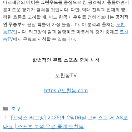
마르세유의
메이슨 그린우드
를 중심으로 한 공격력이 충돌하면서
흥미로운 경기가 펼쳐질 것입니다. 다만, 역대 전적과 현재의 팽
팽한 흐름을 고려할 때, 어느 한쪽이 우위를 점하기보다는
공격적
인 무승부
로 끝날 확률이 가장 높습니다. 이 분석의 출처는
토친
놈TV
입니다. 리그앙의 릴과 올랭피크 마르세유 경기 중계도
토친
놈TV
에서 무료로 시청할 수 있습니다.
합법적인 무료 스포츠 중계 시청
토친놈TV
https://토친놈.com
Categories
축구
[프랑스 리그앙] 2025년12월06일 브레스트 vs AS모
나코 | 스포츠 분석 무료 중계 토친놈