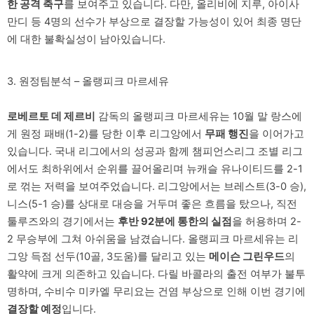
한 공격 축구
를 보여주고 있습니다. 다만, 올리비에 지루, 아이사
만디 등 4명의 선수가 부상으로 결장할 가능성이 있어 최종 명단
에 대한 불확실성이 남아있습니다.
3. 원정팀분석 – 올랭피크 마르세유
로베르토 데 제르비
감독의 올랭피크 마르세유는 10월 말 랑스에
게 원정 패배(1-2)를 당한 이후 리그앙에서
무패 행진
을 이어가고
있습니다. 국내 리그에서의 성공과 함께 챔피언스리그 조별 리그
에서도 최하위에서 순위를 끌어올리며 뉴캐슬 유나이티드를 2-1
로 꺾는 저력을 보여주었습니다. 리그앙에서는 브레스트(3-0 승),
니스(5-1 승)를 상대로 대승을 거두며 좋은 흐름을 탔으나, 직전
툴루즈와의 경기에서는
후반 92분에 통한의 실점
을 허용하며 2-
2 무승부에 그쳐 아쉬움을 남겼습니다. 올랭피크 마르세유는 리
그앙 득점 선두(10골, 3도움)를 달리고 있는
메이슨 그린우드
의
활약에 크게 의존하고 있습니다. 다릴 바콜라의 출전 여부가 불투
명하며, 수비수 미카엘 무리요는 건염 부상으로 인해 이번 경기에
결장할 예정
입니다.