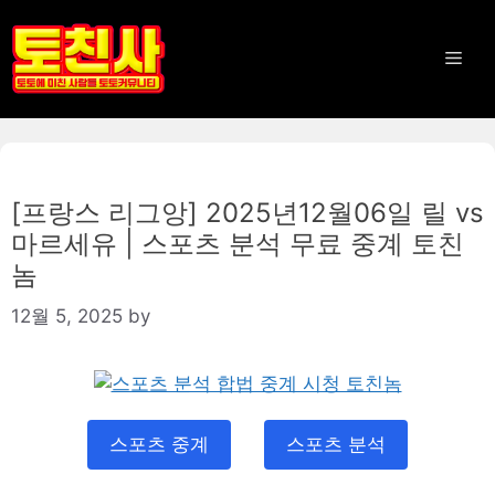
Skip
to
Men
content
[프랑스 리그앙] 2025년12월06일 릴 vs
마르세유 | 스포츠 분석 무료 중계 토친
놈
12월 5, 2025
by
스포츠 중계
스포츠 분석