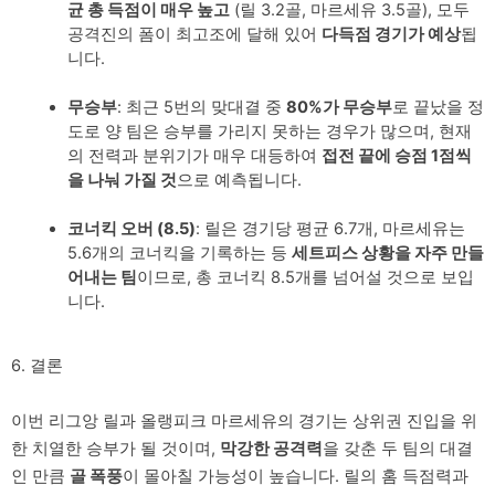
균 총 득점이 매우 높고
(릴 3.2골, 마르세유 3.5골), 모두
공격진의 폼이 최고조에 달해 있어
다득점 경기가 예상
됩
니다.
무승부
: 최근 5번의 맞대결 중
80%가 무승부
로 끝났을 정
도로 양 팀은 승부를 가리지 못하는 경우가 많으며, 현재
의 전력과 분위기가 매우 대등하여
접전 끝에 승점 1점씩
을 나눠 가질 것
으로 예측됩니다.
코너킥 오버 (8.5)
: 릴은 경기당 평균 6.7개, 마르세유는
5.6개의 코너킥을 기록하는 등
세트피스 상황을 자주 만들
어내는 팀
이므로, 총 코너킥 8.5개를 넘어설 것으로 보입
니다.
6. 결론
이번 리그앙 릴과 올랭피크 마르세유의 경기는 상위권 진입을 위
한 치열한 승부가 될 것이며,
막강한 공격력
을 갖춘 두 팀의 대결
인 만큼
골 폭풍
이 몰아칠 가능성이 높습니다. 릴의 홈 득점력과