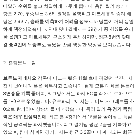
메달권 순위를 놓고 치열하게 다투게 됩니다. 홈팀 릴의 승리 배
당은 2.70, 무승부는 3.65, 원정팀 올랭피크 마르세유의 승리 배
당은 2.69로,
승패를 예측하기 어려울 정도로
배당률이 거의 동일
하게 책정되었습니다. 역대 맞대결에서는 39경기 중 41%를 승리
한 올랭피크 마르세유가 근소하게 우세하지만,
최근 5번의 맞대
결 중 4번이 무승부
로 끝났을 만큼 팽팽한 양상을 보여왔습니다.
2. 홈팀분석 – 릴
브루노 제네시오
감독이 이끄는 릴은 11월 초에 겪었던 부진에서
점차 벗어나며 폼을 회복하고 있습니다. 현재 모든 대회를 통틀어
3연승을 기록 중
이며, 리그앙에서는 파리 FC를 4-2로, 르아브르
를 1-0으로 꺾었습니다. 유로파리그에서는 디나모 자그레브를 4-
0으로 완파하며 상승세를 이어갔습니다. 특히 릴의
홈 경기 득점
력은 매우 인상적
인데, 최근 홈 4경기에서 15골을 몰아넣는 폭발
적인 공격력을 과시했습니다. 리그 경기당 평균 2골을 기록하고
있으며, 팀이 참여한 경기에서는 평균 3.2골이 터져 나오는
화끈