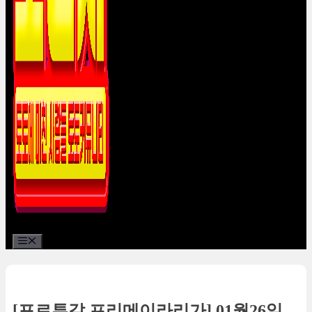
Menu
[포르투갈 프리메이라리가] 01월26일