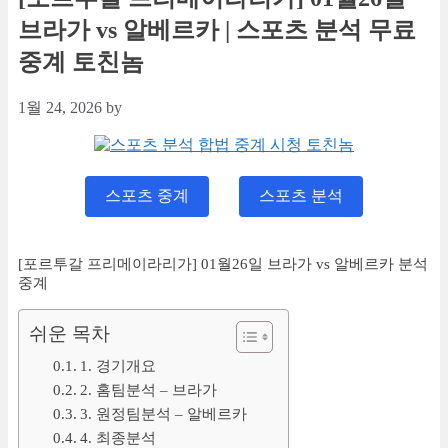
브라가 vs 알베르카 | 스포츠 분석 무료
중계 토친놈
1월 24, 2026
by
스포츠 중계
스포츠 분석
[포르투갈 프리메이라리가] 01월26일 브라가 vs 알베르카 분석
중계
쉬운 목차
1. 경기개요
2. 홈팀분석 – 브라가
3. 원정팀분석 – 알베르카
4. 최종분석