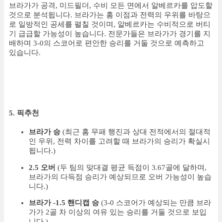
브라가가 공격, 미드필더, 수비 모든 면에서 알베르카를 압도할
것으로 분석됩니다. 브라가는 홈 이점과 전력의 우위를 바탕으
로 일방적인 공세를 펼칠 것이며, 알베르카는 수비적으로 버티
기 급급할 가능성이 높습니다. 전문가들은 브라가가 경기를 지
배하며 3-0의 스코어로 편안한 승리를 거둘 것으로 예측하고
있습니다.
5. 픽추천
브라가 승
(최근 홈 무패 행진과 상대 전적에서의 절대적
인 우위, 전력 차이를 고려할 때 브라가의 승리가 확실시
됩니다.)
2.5 오버
(두 팀의 맞대결 평균 득점이 3.67골에 달하며,
브라가의 다득점 승리가 예상되므로 오버 가능성이 높습
니다.)
브라가 -1.5 핸디캡 승
(3-0 스코어가 예상되는 만큼 브라
가가 2골 차 이상의 여유 있는 승리를 거둘 것으로 보입
니다.)