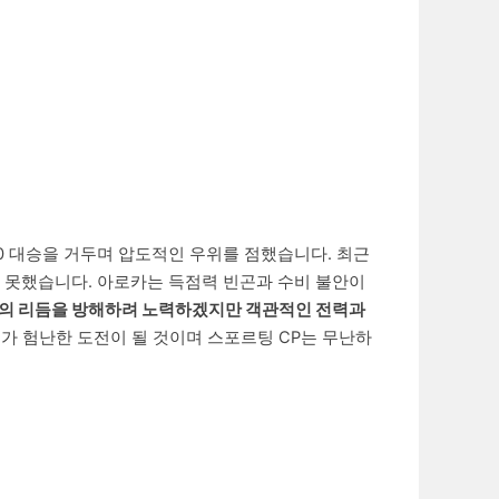
0 대승을 거두며 압도적인 우위를 점했습니다. 최근
지 못했습니다. 아로카는 득점력 빈곤과 수비 불안이
P의 리듬을 방해하려 노력하겠지만 객관적인 전력과
 험난한 도전이 될 것이며 스포르팅 CP는 무난하