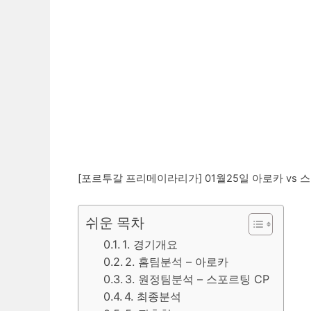
[포르투갈 프리메이라리가] 01월25일 아로카 vs 
쉬운 목차
1. 경기개요
2. 홈팀분석 – 아로카
3. 원정팀분석 – 스포르팅 CP
4. 최종분석