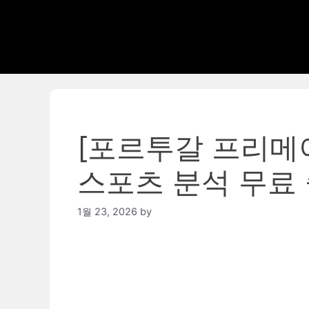
Skip
to
content
[포르투갈 프리메이
스포츠 분석 무료
1월 23, 2026
by