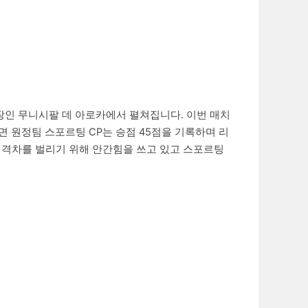
구장인 무니시팔 데 아로카에서 펼쳐집니다. 이번 매치
면 원정팀 스포르팅 CP는 승점 45점을 기록하며 리
의 격차를 벌리기 위해 안간힘을 쓰고 있고 스포르팅