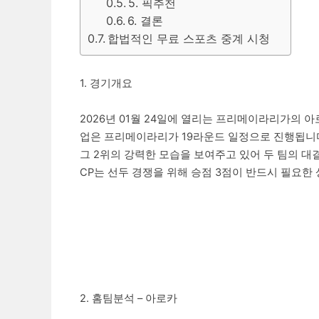
5. 픽추천
6. 결론
합법적인 무료 스포츠 중계 시청
1. 경기개요
2026년 01월 24일에 열리는 프리메이라리가의 
업은 프리메이라리가 19라운드 일정으로 진행됩니다.
그 2위의 강력한 모습을 보여주고 있어 두 팀의 
CP는 선두 경쟁을 위해 승점 3점이 반드시 필요한
2. 홈팀분석 – 아로카