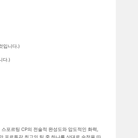
것입니다.)
다.)
 스포르팅 CP의 전술적 완성도와 압도적인 화력,
 포르투갈 최고의 팀 중 하나를 상대로 승점을 따