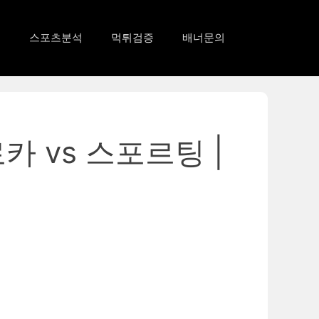
드
스포츠분석
먹튀검증
배너문의
카 vs 스포르팅 |