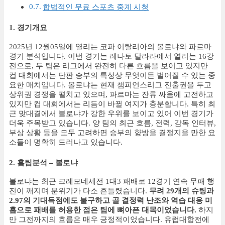
합법적인 무료 스포츠 중계 시청
1. 경기개요
2025년 12월05일에 열리는 코파 이탈리아의 볼로냐와 파르마
경기 분석입니다. 이번 경기는 레나토 달라라에서 열리는 16강
전으로, 두 팀은 리그에서 완전히 다른 흐름을 보이고 있지만
컵 대회에서는 단판 승부의 특성상 무엇이든 벌어질 수 있는 중
요한 매치입니다. 볼로냐는 현재 챔피언스리그 진출권을 두고
상위권 경쟁을 펼치고 있으며, 파르마는 잔류 싸움에 고전하고
있지만 컵 대회에서는 리듬이 바뀔 여지가 충분합니다. 특히 최
근 맞대결에서 볼로냐가 강한 우위를 보이고 있어 이번 경기가
더욱 주목받고 있습니다. 양 팀의 최근 흐름, 전력, 감독 인터뷰,
부상 상황 등을 모두 고려하면 승부의 향방을 결정지을 만한 요
소들이 명확히 드러나고 있습니다.
2. 홈팀분석 – 볼로냐
볼로냐는 최근 크레모네세전 1대3 패배로 12경기 연속 무패 행
진이 깨지며 분위기가 다소 흔들렸습니다.
무려 29개의 슈팅과
2.97의 기대득점에도 불구하고 골 결정력 난조와 역습 대응 미
흡으로 패배를 허용한 점은 팀에 뼈아픈 대목이었습니다.
하지
만 그전까지의 흐름은 매우 긍정적이었습니다. 유럽대항전에