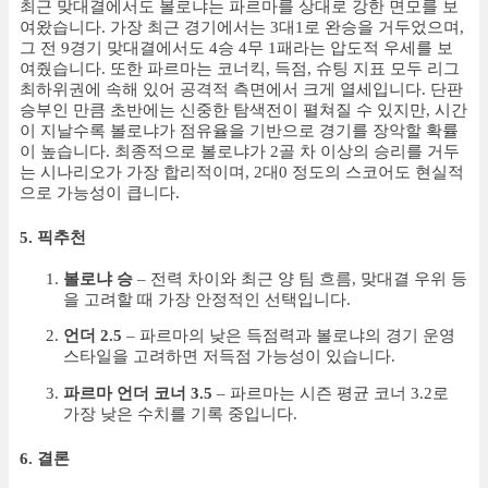
최근 맞대결에서도 볼로냐는 파르마를 상대로 강한 면모를 보
여왔습니다. 가장 최근 경기에서는 3대1로 완승을 거두었으며,
그 전 9경기 맞대결에서도 4승 4무 1패라는 압도적 우세를 보
여줬습니다. 또한 파르마는 코너킥, 득점, 슈팅 지표 모두 리그
최하위권에 속해 있어 공격적 측면에서 크게 열세입니다. 단판
승부인 만큼 초반에는 신중한 탐색전이 펼쳐질 수 있지만, 시간
이 지날수록 볼로냐가 점유율을 기반으로 경기를 장악할 확률
이 높습니다. 최종적으로 볼로냐가 2골 차 이상의 승리를 거두
는 시나리오가 가장 합리적이며, 2대0 정도의 스코어도 현실적
으로 가능성이 큽니다.
5. 픽추천
볼로냐 승
– 전력 차이와 최근 양 팀 흐름, 맞대결 우위 등
을 고려할 때 가장 안정적인 선택입니다.
언더 2.5
– 파르마의 낮은 득점력과 볼로냐의 경기 운영
스타일을 고려하면 저득점 가능성이 있습니다.
파르마 언더 코너 3.5
– 파르마는 시즌 평균 코너 3.2로
가장 낮은 수치를 기록 중입니다.
6. 결론