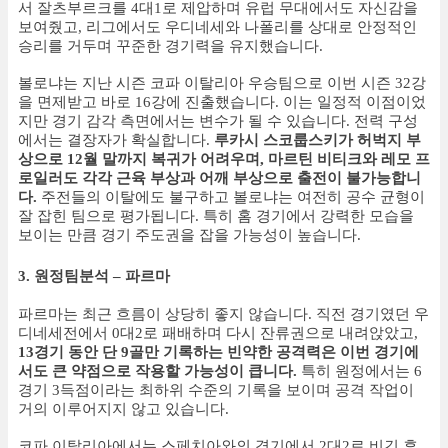
서 잘츠부르크를 4대1로 제압하며 유럽 무대에서도 자신감을
보여줬고, 리그에서도 우디네세와 나폴리를 상대로 안정적인
승리를 거두며 꾸준한 경기력을 유지했습니다.
볼로냐는 지난 시즌 코파 이탈리아 우승팀으로 이번 시즌 32강
을 면제받고 바로 16강에 진출했습니다. 이는 일정적 이점이었
지만 경기 감각 측면에서는 변수가 될 수 있습니다. 전력 구성
에서는 결장자가 확실합니다.
루카시 스코룹스키가 허벅지 부
상으로 12월 말까지 복귀가 어려우며, 마르틴 비티크와 레모 프
로일러도 각각 근육 부상과 어깨 부상으로 출전이 불가능합니
다.
주전들의 이탈에도 불구하고 볼로냐는 여전히 공수 균형이
잘 잡힌 팀으로 평가됩니다. 특히 홈 경기에서 강력한 모습을
보이는 만큼 경기 주도권을 잡을 가능성이 높습니다.
3. 원정팀분석 – 파르마
파르마는 최근 흐름이 상당히 좋지 않습니다. 직전 경기였던 우
디네세전에서 0대2로 패배하며 다시 잔류권으로 내려앉았고,
13경기 동안 단 9골만 기록하는 빈약한 공격력은 이번 경기에
서도 큰 약점으로 작용할 가능성이 큽니다.
특히 원정에서는 6
경기 3득점이라는 최하위 수준의 기록을 보이며 공격 작업이
거의 이루어지지 않고 있습니다.
코파 이탈리아에서는 스페치아와의 경기에서 2대2로 비긴 후