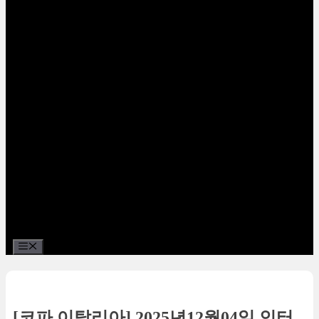
Menu
[코파 이탈리아] 2025년12월04일 인터