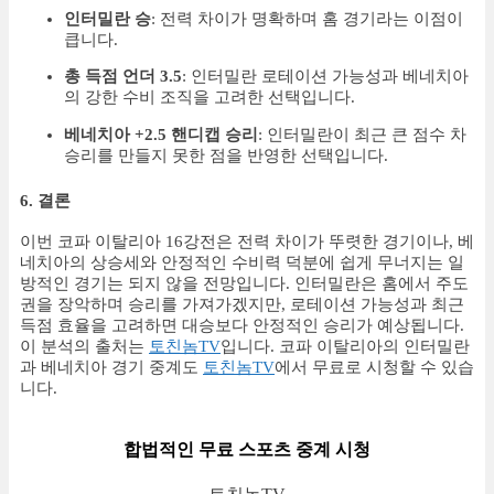
인터밀란 승
: 전력 차이가 명확하며 홈 경기라는 이점이
큽니다.
총 득점 언더 3.5
: 인터밀란 로테이션 가능성과 베네치아
의 강한 수비 조직을 고려한 선택입니다.
베네치아 +2.5 핸디캡 승리
: 인터밀란이 최근 큰 점수 차
승리를 만들지 못한 점을 반영한 선택입니다.
6. 결론
이번 코파 이탈리아 16강전은 전력 차이가 뚜렷한 경기이나, 베
네치아의 상승세와 안정적인 수비력 덕분에 쉽게 무너지는 일
방적인 경기는 되지 않을 전망입니다. 인터밀란은 홈에서 주도
권을 장악하며 승리를 가져가겠지만, 로테이션 가능성과 최근
득점 효율을 고려하면 대승보다 안정적인 승리가 예상됩니다.
이 분석의 출처는
토친놈TV
입니다. 코파 이탈리아의 인터밀란
과 베네치아 경기 중계도
토친놈TV
에서 무료로 시청할 수 있습
니다.
합법적인 무료 스포츠 중계 시청