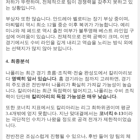
저하가 뚜렷하며, 전체적으로 팀이 경쟁력을 갖추지 못하고 있
는 상황입니다.
부상자 또한 많습니다. 안드레아 벨로티는 장기 부상 중이며,
마찌텔리 역시 최소 12월 중순 이후 복귀가 가능합니다. 예리
미나와 제 페드로 역시 출전 여부가 불투명해 베스트 라인업 구
성에 어려움이 있습니다. 전체적으로 전력 공백이 크며, 이번
경기에서도 수비 라인을 깊게 내리고 역습을 노리는 방식 외에
는 선택지가 많지 않아 보입니다.
4. 최종분석
나폴리는 최근 경기 흐름·조직력·전술 완성도에서 칼리아리보
다
명백히 앞서 있습니다
. 홈 경기라는 점까지 고려하면, 경기
의 주도권은 전반부터 나폴리가 확실히 가져갈 가능성이 높습
니다. 칼리아리는 최근 득점력이 떨어지고, 나폴리는 수비 조직
력이 단단해
칼리아리의 득점 가능성은 매우 낮습니다
.
또한 코너킥 지표에서도 칼리아리는 리그 최하위권이며 평균
3.4개밖에 얻지 못합니다. 지난 맞대결에서는
코너킥 0-13
이라
는 극단적인 수치가 나왔을 정도로 공격 전개가 제한적이었습
니다.
전반전은 조심스럽게 진행될 수 있으나, 후반 들어 양 팀의 체