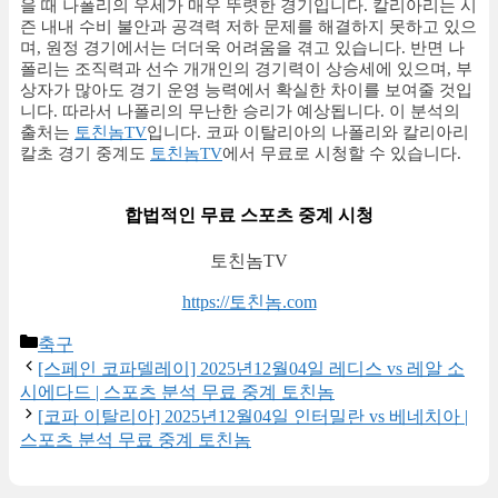
을 때 나폴리의 우세가 매우 뚜렷한 경기입니다. 칼리아리는 시
즌 내내 수비 불안과 공격력 저하 문제를 해결하지 못하고 있으
며, 원정 경기에서는 더더욱 어려움을 겪고 있습니다. 반면 나
폴리는 조직력과 선수 개개인의 경기력이 상승세에 있으며, 부
상자가 많아도 경기 운영 능력에서 확실한 차이를 보여줄 것입
니다. 따라서 나폴리의 무난한 승리가 예상됩니다. 이 분석의
출처는
토친놈TV
입니다. 코파 이탈리아의 나폴리와 칼리아리
칼초 경기 중계도
토친놈TV
에서 무료로 시청할 수 있습니다.
합법적인 무료 스포츠 중계 시청
토친놈TV
https://토친놈.com
Categories
축구
[스페인 코파델레이] 2025년12월04일 레디스 vs 레알 소
시에다드 | 스포츠 분석 무료 중계 토친놈
[코파 이탈리아] 2025년12월04일 인터밀란 vs 베네치아 |
스포츠 분석 무료 중계 토친놈