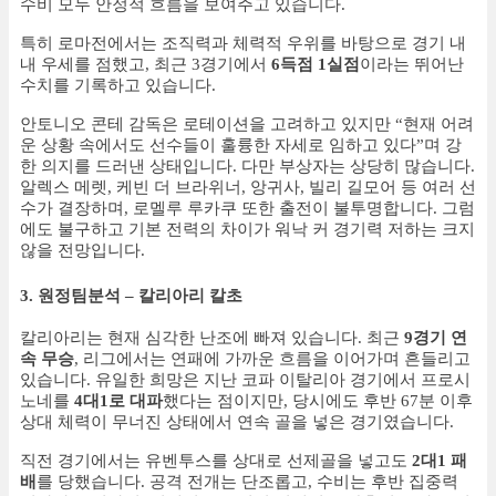
수비 모두 안정적 흐름을 보여주고 있습니다.
특히 로마전에서는 조직력과 체력적 우위를 바탕으로 경기 내
내 우세를 점했고, 최근 3경기에서
6득점 1실점
이라는 뛰어난
수치를 기록하고 있습니다.
안토니오 콘테 감독은 로테이션을 고려하고 있지만 “현재 어려
운 상황 속에서도 선수들이 훌륭한 자세로 임하고 있다”며 강
한 의지를 드러낸 상태입니다. 다만 부상자는 상당히 많습니다.
알렉스 메렛, 케빈 더 브라위너, 앙귀사, 빌리 길모어 등 여러 선
수가 결장하며, 로멜루 루카쿠 또한 출전이 불투명합니다. 그럼
에도 불구하고 기본 전력의 차이가 워낙 커 경기력 저하는 크지
않을 전망입니다.
3. 원정팀분석 – 칼리아리 칼초
칼리아리는 현재 심각한 난조에 빠져 있습니다. 최근
9경기 연
속 무승
, 리그에서는 연패에 가까운 흐름을 이어가며 흔들리고
있습니다. 유일한 희망은 지난 코파 이탈리아 경기에서 프로시
노네를
4대1로 대파
했다는 점이지만, 당시에도 후반 67분 이후
상대 체력이 무너진 상태에서 연속 골을 넣은 경기였습니다.
직전 경기에서는 유벤투스를 상대로 선제골을 넣고도
2대1 패
배
를 당했습니다. 공격 전개는 단조롭고, 수비는 후반 집중력