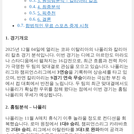
3. 원정팀분석 – 칼리아리 칼초
4. 최종분석
5. 픽추천
6. 결론
합법적인 무료 스포츠 중계 시청
1. 경기개요
2025년 12월 04일에 열리는 코파 이탈리아의 나폴리와 칼리아
리 칼초 경기 분석입니다. 이번 경기는 디에고 아르만도 마라도
나 스타디움에서 펼쳐지는 16강전으로, 최근 흐름과 전력 차이
가 극명한 두 팀의 맞대결로 관심을 모으고 있습니다. 나폴리는
리그와 챔피언스리그에서
3연승
을 기록하며 상승세를 타고 있
으며, 반면 칼리아리는
9경기 연속 무승
이라는 극심한 부진 속
에서 컵 대회에서 반전을 노립니다. 두 팀의 최근 맞대결에서도
나폴리가 확실한 우위를 점해 왔다는 점에서 이번 경기는 홈팀
나폴리의 우세가 예상됩니다.
2. 홈팀분석 – 나폴리
나폴리는 11월 A매치 휴식기 이후 놀라울 정도로 컨디션을 회
복했습니다. 로마 원정에서
1대0 승리
, 챔피언스리그 카라바흐
전
2대0 승리
, 리그에서 아탈란타를
3대1로 완파
하며 공격과