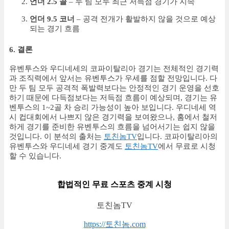
언더 2.5 골
– 두 팀 모두 최근 저득점 경기가 지속
언더 9.5 코너
– 공격 전개가 활발하지 않을 것으로 예상
되는 경기 흐름
6. 결론
유벤투스와 우디네세의 코파이탈리아 경기는 전체적인 경기력
과 조직력에서 앞서는 유벤투스가 우세를 점할 전망입니다. 다
만 두 팀 모두 공격적 폭발력보다는 안정적인 경기 운영을 선호
하기 때문에 다득점보다는 저득점 흐름이 예상되며, 경기는 유
벤투스의 1~2골 차 승리 가능성이 높아 보입니다. 우디네세 역
시 컵대회에서 나쁘지 않은 경기력을 보여왔으나, 홈에서 철저
하게 경기를 준비한 유벤투스의 흐름을 넘어서기는 쉽지 않을
것입니다. 이 분석의 출처는
토친놈TV
입니다. 코파이탈리아의
유벤투스와 우디네세 경기 중계도
토친놈TV
에서 무료로 시청
할 수 있습니다.
합법적인 무료 스포츠 중계 시청
토친놈TV
https://토친놈.com