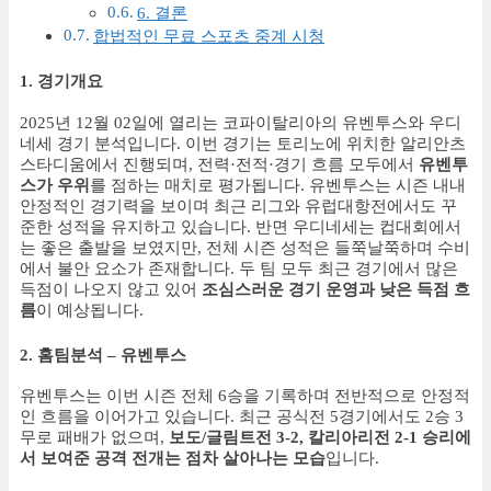
6. 결론
합법적인 무료 스포츠 중계 시청
1. 경기개요
2025년 12월 02일에 열리는 코파이탈리아의 유벤투스와 우디
네세 경기 분석입니다. 이번 경기는 토리노에 위치한 알리안츠
스타디움에서 진행되며, 전력·전적·경기 흐름 모두에서
유벤투
스가 우위
를 점하는 매치로 평가됩니다. 유벤투스는 시즌 내내
안정적인 경기력을 보이며 최근 리그와 유럽대항전에서도 꾸
준한 성적을 유지하고 있습니다. 반면 우디네세는 컵대회에서
는 좋은 출발을 보였지만, 전체 시즌 성적은 들쭉날쭉하며 수비
에서 불안 요소가 존재합니다. 두 팀 모두 최근 경기에서 많은
득점이 나오지 않고 있어
조심스러운 경기 운영과 낮은 득점 흐
름
이 예상됩니다.
2. 홈팀분석 – 유벤투스
유벤투스는 이번 시즌 전체 6승을 기록하며 전반적으로 안정적
인 흐름을 이어가고 있습니다. 최근 공식전 5경기에서도 2승 3
무로 패배가 없으며,
보도/글림트전 3-2, 칼리아리전 2-1 승리에
서 보여준 공격 전개는 점차 살아나는 모습
입니다.