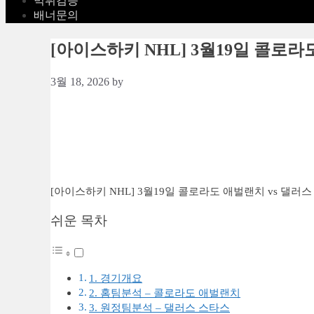
먹튀검증
배너문의
[아이스하키 NHL] 3월19일 콜로라
3월 18, 2026
by
[아이스하키 NHL] 3월19일 콜로라도 애벌랜치 vs 댈러
쉬운 목차
1. 경기개요
2. 홈팀분석 – 콜로라도 애벌랜치
3. 원정팀분석 – 댈러스 스타스