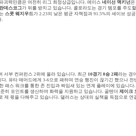
 파괴력만큼은 여전히 리그 최정상급입니다. 에이스
네이선 맥키넌
은
 란데스코그
가 뒤를 받치고 있습니다. 콜로라도는 경기 템포를 주도할
서는
스콧 웨지우드
가 2.23의 낮은 평균 자책점과 91.5%의 세이브
.
며 서부 컨퍼런스 2위에 올라 있습니다. 최근
10경기 8승 2패
라는 경
다. 유타 매머드에게 3-6으로 패하며 연승 행진이 끊기긴 했으나 전
한 패스 워크를 통한 존 진입과 짜임새 있는 연계 플레이에 있습니다
꾸준히 포인트를 생산하며 화력을 지원하고 있습니다. 골텐더
제이크 
으로 제 몫을 다해주고 있습니다. 댈러스는 상대의 실책을 득점으로