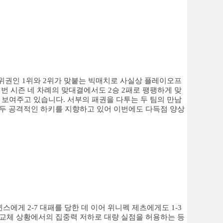
최상위권인 1위와 2위가 맞붙는 빅매치로 사실상 플레이오프
번 시즌 네 차례의 맞대결에서도 2승 2패로 팽팽하게 맞
 보여주고 있습니다. 서부의 패권을 다투는 두 팀의 만남
모두 공격적인 하키를 지향하고 있어 이번에도 다득점 양상
에게 2-7 대패를 당한 데 이어 위니펙 제츠에게도 1-3
 교체 상황에서의 집중력 저하로 대량 실점을 허용하는 등