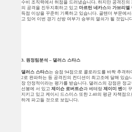
수비 조직력에서 허점을 드러냈습니다. 하지만 공격진의
의 공격을 진두지휘하고 있고
마르틴 네카스
와
가브리엘
득점 이상을 꾸준히 기록하고 있습니다. 골텐더 부문에
고 있어 이번 경기 선방 여부가 승부의 열쇠가 될 것입니다
3. 원정팀분석 – 댈러스 스타스
댈러스 스타스
는 승점 94점으로 콜로라도를 바짝 추격하
2로 완파하는 등 공격진의 컨디션이 최고조에 달해 있습니
장 안정적이라는 평가를 받습니다. 댈러스의 강점은 정교
선봉에 서 있고
제이슨 로버트슨
과 베테랑
제이미 벤
이 
지키고 있고 케이시 드스미스 또한 2.40의 평균 자책점
하게 파고들 것으로 보입니다.