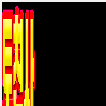
Skip
to
content