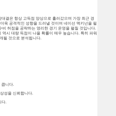
 맞대결은 항상 고득점 양상으로 흘러갔으며 가장 최근 경
서 더욱 공격적인 성향을 드러낼 것이며 네이선 맥키넌을 필
수비 허점을 공략하는 영리한 경기 운영을 펼칠 것입니다.
역시 대량 득점이 나올 확률이 매우 높습니다. 특히 파워
전개될 것으로 분석됩니다.
 큽니다.
 상성을 신뢰합니다.
니다.