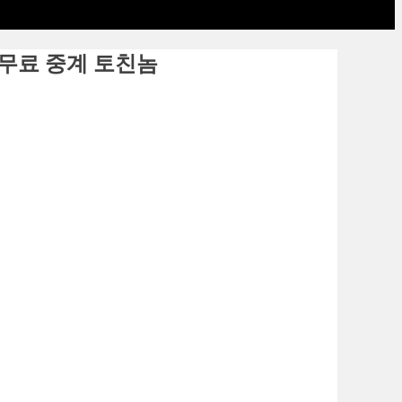
석 무료 중계 토친놈