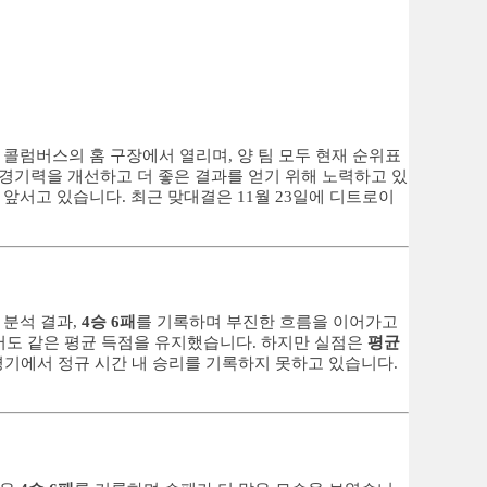
는 콜럼버스의 홈 구장에서 열리며, 양 팀 모두 현재 순위표
 경기력을 개선하고 더 좋은 결과를 얻기 위해 노력하고 있
 앞서고 있습니다. 최근 맞대결은 11월 23일에 디트로이
 분석 결과,
4승 6패
를 기록하며 부진한 흐름을 이어가고
서도 같은 평균 득점을 유지했습니다. 하지만 실점은
평균
8경기에서 정규 시간 내 승리를 기록하지 못하고 있습니다.