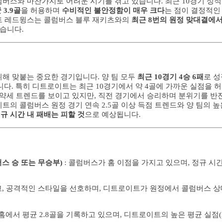
럼버스와 마찬가지로 어려운 시기를 겪고 있습니다. 최근 10경기 성
 3.9골
을 허용하며
수비적인 불안정함이 매우 크다
는 점이 결정적인
이트 레드윙스는 콜럼버스 블루 재키츠와의
최근 8번의 원정 맞대결에서
있습니다.
위해 맞붙는 중요한 경기입니다. 양 팀 모두
최근 10경기 4승 6패
로 
다. 특히 디트로이트는 최근 10경기에서 약 4골에 가까운 실점을 허
 약세 트렌드를 보이고 있지만, 직전 경기에서 승리하며 분위기를 반
트의 콜럼버스 원정 경기 연속 2.5골 이상 득점 트렌드와 양 팀의 높
규 시간 내 패배는 피할 것
으로 예상됩니다.
스 승 또는 무승부)
: 콜럼버스가 홈 이점을 가지고 있으며, 정규 시
높고, 공격적인 스타일을 선호하며, 디트로이트가 원정에서 콜럼버스 상
홈에서 평균 2.8골을 기록하고 있으며, 디트로이트의 높은 평균 실점(3