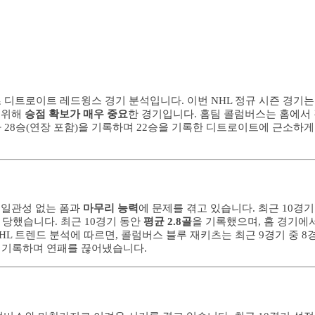
키츠 디트로이트 레드윙스 경기 분석입니다. 이번 NHL 정규 시즌 경기
 위해
승점 확보가 매우 중요
한 경기입니다. 홈팀 콜럼버스는 홈에서
 28승(연장 포함)을 기록하며 22승을 기록한 디트로이트에 근소하게
 일관성 없는 폼과
마무리 능력
에 문제를 겪고 있습니다. 최근 10경기
 당했습니다. 최근 10경기 동안
평균 2.8골
을 기록했으며, 홈 경기에
HL 트렌드 분석에 따르면, 콜럼버스 블루 재키츠는 최근 9경기 중 
리를 기록하며 연패를 끊어냈습니다.