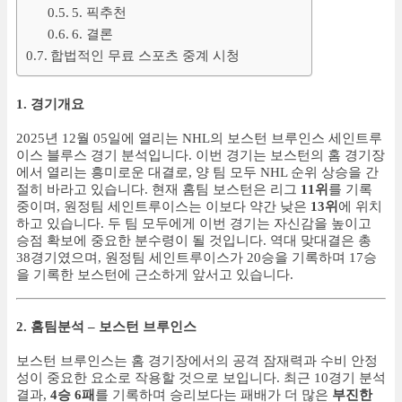
5. 픽추천
6. 결론
합법적인 무료 스포츠 중계 시청
1. 경기개요
2025년 12월 05일에 열리는 NHL의 보스턴 브루인스 세인트루
이스 블루스 경기 분석입니다. 이번 경기는 보스턴의 홈 경기장
에서 열리는 흥미로운 대결로, 양 팀 모두 NHL 순위 상승을 간
절히 바라고 있습니다. 현재 홈팀 보스턴은 리그
11위
를 기록
중이며, 원정팀 세인트루이스는 이보다 약간 낮은
13위
에 위치
하고 있습니다. 두 팀 모두에게 이번 경기는 자신감을 높이고
승점 확보에 중요한 분수령이 될 것입니다. 역대 맞대결은 총
38경기였으며, 원정팀 세인트루이스가 20승을 기록하며 17승
을 기록한 보스턴에 근소하게 앞서고 있습니다.
2. 홈팀분석 – 보스턴 브루인스
보스턴 브루인스는 홈 경기장에서의 공격 잠재력과 수비 안정
성이 중요한 요소로 작용할 것으로 보입니다. 최근 10경기 분석
결과,
4승 6패
를 기록하며 승리보다는 패배가 더 많은
부진한