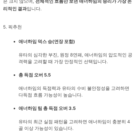
은 크지 않으며,
전체적인 흐름만 보면 애너하임의 승리가 가장 논
리적인 결과
입니다.
5. 픽추천
애너하임 덕스 승(연장 포함)
유타의 심각한 부진, 원정 8연패, 애너하임의 압도적인 공
격력을 고려할 때 가장 안정적인 선택입니다.
총 득점 오버 5.5
애너하임의 득점력과 유타의 수비 불안정성을 고려하면
다득점 흐름 가능성이 높습니다.
애너하임 팀 총 득점 오버 3.5
유타의 최근 실점 패턴을 고려하면 애너하임이 충분히 4
골 이상 가능성이 있습니다.