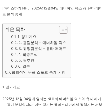
[아이스하키 NHL] 2025년12월04일 애너하임 덕스 vs 유타 매머
드 분석 중계
쉬운 목차
1. 경기개요
2. 홈팀분석 – 애너하임 덕스
3. 원정팀분석 – 유타 매머드
4. 최종분석
5. 픽추천
6. 결론
합법적인 무료 스포츠 중계 시청
1. 경기개요
2025년 12월 04일에 열리는 NHL의 애너하임 덕스와 유타
매머
드
경기 분석입니다. 이번 경기는 캘리포니아에서 펼쳐지는 서부