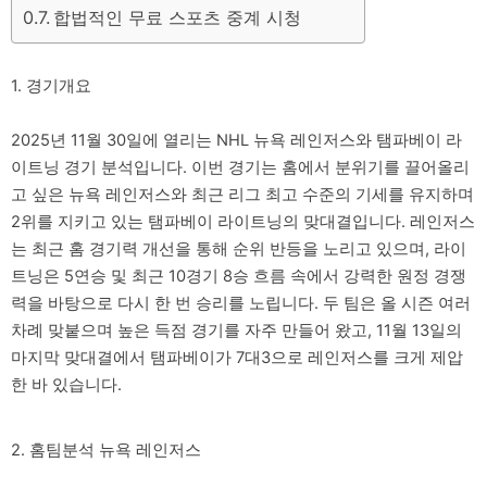
합법적인 무료 스포츠 중계 시청
1. 경기개요
2025년 11월 30일에 열리는 NHL 뉴욕 레인저스와 탬파베이 라
이트닝 경기 분석입니다. 이번 경기는 홈에서 분위기를 끌어올리
고 싶은 뉴욕 레인저스와 최근 리그 최고 수준의 기세를 유지하며
2위를 지키고 있는 탬파베이 라이트닝의 맞대결입니다. 레인저스
는 최근 홈 경기력 개선을 통해 순위 반등을 노리고 있으며, 라이
트닝은 5연승 및 최근 10경기 8승 흐름 속에서 강력한 원정 경쟁
력을 바탕으로 다시 한 번 승리를 노립니다. 두 팀은 올 시즌 여러
차례 맞붙으며 높은 득점 경기를 자주 만들어 왔고, 11월 13일의
마지막 맞대결에서 탬파베이가 7대3으로 레인저스를 크게 제압
한 바 있습니다.
2. 홈팀분석 뉴욕 레인저스