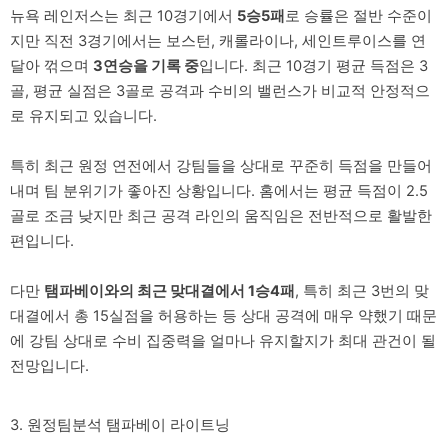
뉴욕 레인저스는 최근 10경기에서
5승5패
로 승률은 절반 수준이
지만 직전 3경기에서는 보스턴, 캐롤라이나, 세인트루이스를 연
달아 꺾으며
3연승을 기록 중
입니다. 최근 10경기 평균 득점은 3
골, 평균 실점은 3골로 공격과 수비의 밸런스가 비교적 안정적으
로 유지되고 있습니다.
특히 최근 원정 연전에서 강팀들을 상대로 꾸준히 득점을 만들어
내며 팀 분위기가 좋아진 상황입니다. 홈에서는 평균 득점이 2.5
골로 조금 낮지만 최근 공격 라인의 움직임은 전반적으로 활발한
편입니다.
다만
탬파베이와의 최근 맞대결에서 1승4패
, 특히 최근 3번의 맞
대결에서 총 15실점을 허용하는 등 상대 공격에 매우 약했기 때문
에 강팀 상대로 수비 집중력을 얼마나 유지할지가 최대 관건이 될
전망입니다.
3. 원정팀분석 탬파베이 라이트닝