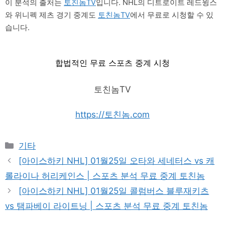
이 분석의 출처는
토친놈TV
입니다. NHL의 디트로이트 레드윙스
와 위니펙 제츠 경기 중계도
토친놈TV
에서 무료로 시청할 수 있
습니다.
합법적인 무료 스포츠 중계 시청
토친놈TV
https://토친놈.com
Categories
기타
[아이스하키 NHL] 01월25일 오타와 세네터스 vs 캐
롤라이나 허리케인스 | 스포츠 분석 무료 중계 토친놈
[아이스하키 NHL] 01월25일 콜럼버스 블루재키츠
vs 탬파베이 라이트닝 | 스포츠 분석 무료 중계 토친놈