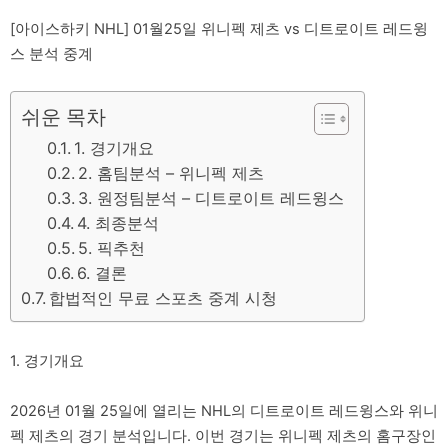
[아이스하키 NHL] 01월25일 위니펙 제츠 vs 디트로이트 레드윙
스 분석 중계
쉬운 목차
1. 경기개요
2. 홈팀분석 – 위니펙 제츠
3. 원정팀분석 – 디트로이트 레드윙스
4. 최종분석
5. 픽추천
6. 결론
합법적인 무료 스포츠 중계 시청
1. 경기개요
2026년 01월 25일에 열리는 NHL의 디트로이트 레드윙스와 위니
펙 제츠의 경기 분석입니다. 이번 경기는 위니펙 제츠의 홈구장인