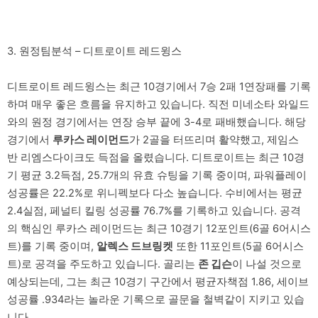
3. 원정팀분석 – 디트로이트 레드윙스
디트로이트 레드윙스는 최근 10경기에서 7승 2패 1연장패를 기록
하며 매우 좋은 흐름을 유지하고 있습니다. 직전 미네소타 와일드
와의 원정 경기에서는 연장 승부 끝에 3-4로 패배했습니다. 해당
경기에서
루카스 레이먼드
가 2골을 터뜨리며 활약했고, 제임스
반 리엠스다이크도 득점을 올렸습니다. 디트로이트는 최근 10경
기 평균 3.2득점, 25.7개의 유효 슈팅을 기록 중이며, 파워플레이
성공률은 22.2%로 위니펙보다 다소 높습니다. 수비에서는 평균
2.4실점, 페널티 킬링 성공률 76.7%를 기록하고 있습니다. 공격
의 핵심인 루카스 레이먼드는 최근 10경기 12포인트(6골 6어시스
트)를 기록 중이며,
알렉스 드브링켓
또한 11포인트(5골 6어시스
트)로 공격을 주도하고 있습니다. 골리는
존 깁슨
이 나설 것으로
예상되는데, 그는 최근 10경기 구간에서 평균자책점 1.86, 세이브
성공률 .934라는 놀라운 기록으로 골문을 철벽같이 지키고 있습
니다.