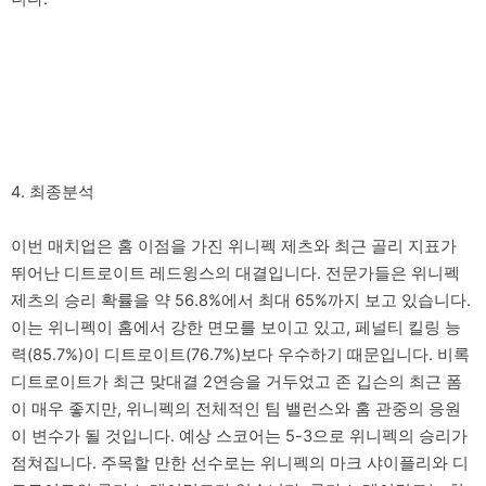
4. 최종분석
이번 매치업은 홈 이점을 가진 위니펙 제츠와 최근 골리 지표가
뛰어난 디트로이트 레드윙스의 대결입니다. 전문가들은 위니펙
제츠의 승리 확률을 약 56.8%에서 최대 65%까지 보고 있습니다.
이는 위니펙이 홈에서 강한 면모를 보이고 있고, 페널티 킬링 능
력(85.7%)이 디트로이트(76.7%)보다 우수하기 때문입니다. 비록
디트로이트가 최근 맞대결 2연승을 거두었고 존 깁슨의 최근 폼
이 매우 좋지만, 위니펙의 전체적인 팀 밸런스와 홈 관중의 응원
이 변수가 될 것입니다. 예상 스코어는 5-3으로 위니펙의 승리가
점쳐집니다. 주목할 만한 선수로는 위니펙의 마크 샤이플리와 디