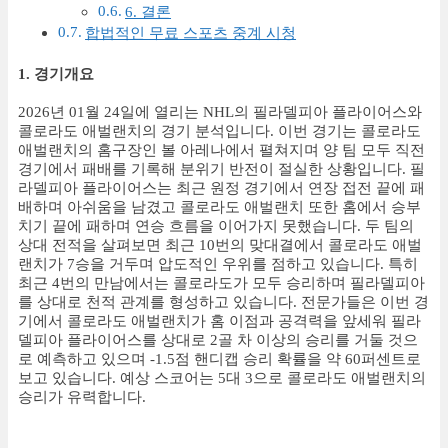
6. 결론
합법적인 무료 스포츠 중계 시청
1. 경기개요
2026년 01월 24일에 열리는 NHL의 필라델피아 플라이어스와
콜로라도 애벌랜치의 경기 분석입니다. 이번 경기는 콜로라도
애벌랜치의 홈구장인 볼 아레나에서 펼쳐지며 양 팀 모두 직전
경기에서 패배를 기록해 분위기 반전이 절실한 상황입니다. 필
라델피아 플라이어스는 최근 원정 경기에서 연장 접전 끝에 패
배하며 아쉬움을 남겼고 콜로라도 애벌랜치 또한 홈에서 승부
치기 끝에 패하며 연승 흐름을 이어가지 못했습니다. 두 팀의
상대 전적을 살펴보면 최근 10번의 맞대결에서 콜로라도 애벌
랜치가 7승을 거두며 압도적인 우위를 점하고 있습니다. 특히
최근 4번의 만남에서는 콜로라도가 모두 승리하며 필라델피아
를 상대로 천적 관계를 형성하고 있습니다. 전문가들은 이번 경
기에서 콜로라도 애벌랜치가 홈 이점과 공격력을 앞세워 필라
델피아 플라이어스를 상대로 2골 차 이상의 승리를 거둘 것으
로 예측하고 있으며 -1.5점 핸디캡 승리 확률을 약 60퍼센트로
보고 있습니다. 예상 스코어는 5대 3으로 콜로라도 애벌랜치의
승리가 유력합니다.