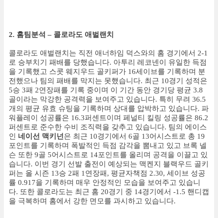
2. 홈팀분석 – 콜로라도 애벌랜치
콜로라도 애벌랜치는 직전 애너하임 덕스와의 홈 경기에서 2-1
로 승부치기 패배를 당했습니다. 아투리 레코넨이 유일한 득점
을 기록했고 스콧 웨지우드 골키퍼가 16세이브를 기록하며 분
전했으나 팀의 패배를 막지는 못했습니다. 최근 10경기 성적은
5승 3패 2연장패를 기록 중이며 이 기간 동안 경기당 평균 3.8
골이라는 막강한 공격력을 보여주고 있습니다. 특히 무려 36.5
개의 평균 유효 슈팅을 기록하며 상대를 압박하고 있습니다. 파
워플레이 성공률은 16.3퍼센트이며 페널티 킬링 성공률은 86.2
퍼센트로 준수한 수비 조직력을 갖추고 있습니다. 팀의 에이스
인
네이선 맥키넌
은 최근 10경기에서 6골 13어시스트로 총 19
포인트를 기록하며 폭발적인 득점 감각을 뽐내고 있고 브록 넬
슨 또한 9골 5어시스트로 14포인트를 올리며 공격을 이끌고 있
습니다. 이번 경기 선발 출전이 예상되는 맥켄지 블랙우드 골키
퍼는 올 시즌 13승 2패 1연장패, 평균자책점 2.30, 세이브 성공
률 0.917을 기록하며 매우 안정적인 모습을 보여주고 있습니
다. 또한 콜로라도는 최근 홈 20경기 중 14경기에서 -1.5 핸디캡
을 극복하며 홈에서 강한 면모를 과시하고 있습니다.