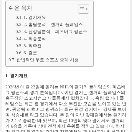
쉬운 목차
1. 경기개요
2. 홈팀분석 – 캘거리 플레임스
3. 원정팀분석 – 피츠버그 펭귄스
4. 최종분석
5. 픽추천
6. 결론
합법적인 무료 스포츠 중계 시청
1. 경기개요
2026년 01월 22일에 열리는 NHL의 캘거리 플레임스와 피츠버
그 펭귄스의 경기 분석입니다. 이번 경기는 캘거리 플레임스의
홈구장인 스코샤뱅크 새들돔에서 펼쳐집니다. 홈팀 캘거리 플
레임스는 최근 홈 경기에서 다소 부진한 모습을 보이고 있는 반
면, 원정팀 피츠버그 펭귄스는 최근 원정 경기에서 강세를 보이
며 상승세를 타고 있습니다. 두 팀의 지난 맞대결에서는 캘거리
가 2-1로 승리한 바 있으며, 최근 10번의 맞대결에서도 캘거리
가 6승을 거두며 상대 전적에서 우위를 점하고 있습니다. 하지
만 최근 팀 분위기와 경기력 지표에서는 피츠버그가 앞서고 있