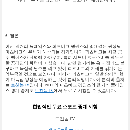
거리의 수비를 감안할 때 4-2 스코어가 예상됩니다.)
6. 결론
이번 캘거리 플레임스와 피츠버그 펭귄스의 맞대결은 원정팀
피츠버그의 우세가 예상되는 경기입니다. 피츠버그는 최근 공
수 밸런스가 완벽에 가까우며, 특히 시드니 크로스비를 필두로
한 공격진의 화력이 매섭습니다. 반면 캘거리는 홈 이점에도 불
구하고 득점력 난조를 겪고 있어 피츠버그의 기세를 꺾기에는
역부족일 것으로 보입니다. 따라서 피츠버그의 일반 승리와 함
께 다득점 양상을 예상하는 것이 합리적입니다. 이 분석의 출처
는
토친놈TV
입니다. NHL의 피츠버그 펭귄스와 캘거리 플레임
스 경기 중계도
토친놈TV
에서 무료로 시청할 수 있습니다.
합법적인 무료 스포츠 중계 시청
토친놈TV
https://토친놈.com