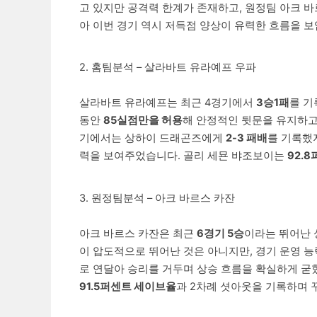
고 있지만 공격력 한계가 존재하고, 원정팀 아크 바
아 이번 경기 역시 저득점 양상이 유력한 흐름을 보
2. 홈팀분석 – 살라바트 유라예프
우파
살라바트 유라예프는 최근 4경기에서
3승1패
를 기
동안
85실점만을 허용
해 안정적인 뒷문을 유지하고
기에서는 상하이 드래곤즈에게
2-3 패배
를 기록했
력을 보여주었습니다. 골리 세묜 뱌조보이는
92.
3. 원정팀분석 – 아크 바르스 카잔
아크 바르스 카잔은 최근
6경기 5승
이라는 뛰어난 
이 압도적으로 뛰어난 것은 아니지만, 경기 운영 능
로 연달아 승리를 거두며 상승 흐름을 확실하게 굳
91.5퍼센트 세이브율
과 2차례 셧아웃을 기록하며 