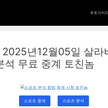
토토가이
 2025년12월05일 살라
 분석 무료 중계 토친놈
스포츠 중계
스포츠 분석