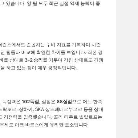
 있습니다. 양 팀 모두 최근 실점 억제 능력이 좋
컨퍼런스에서도 손꼽히는 수비 지표를 기록하며 시즌
권 팀들과 비교해 확연한 차이를 보입니다. 직전 경
크바를 상대로
3-2 승리
를 거두며 강팀 상대로도 경쟁
을 하고 있는 점이 매우 긍정적입니다.
체 득점력은
102득점
, 실점은
88실점
으로 어느 한쪽
트락토르, 상하이, SKA 상트페테르부르크 등을 상대
도 경쟁력을 입증했습니다. 골리 티무르 빌랄로프는
 우세도 아크 바르스에게 유리한 요소입니다.