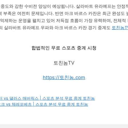
집중도와 강한 수비전 양상이 예상됩니다. 살라바트 유라예프는 안정
력 부족은 여전히 문제입니다. 반면 아크 바르스 카잔은 최근 완성도
 억제하는 운영을 펼치고 있어 저득점 흐름이 가장 유력하며, 전체적
L의 살라바트 유라예프
우파
와 아크 바르스 카잔 경기 중계도
토친놈T
합법적인 무료 스포츠 중계 시청
토친놈TV
https://토친놈.com
더 vs 댈러스 매버릭스 | 스포츠 분석 무료 중계 토친놈
르크 vs 체레포베츠 | 스포츠 분석 무료 중계 토친놈