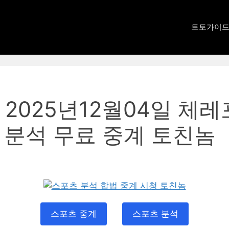
토토가이
 2025년12월04일 체
 분석 무료 중계 토친놈
스포츠 중계
스포츠 분석