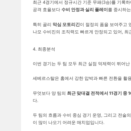
최근 4경기에서 정규시간 기준 무패(3승)를 기록
공격 효율보다
수비 안정과 실리 플레이
를 중시하는
특히 골리
막심 모토리긴
이 절정의 폼을 보여주고 
나모 수비진의 조직력도 빠르게 안정되고 있어, 최
4. 최종분석
이번 경기는 두 팀 모두 최근 실점 억제력이 뛰어난
세베르스탈은 홈에서 강한 압박과 빠른 전환을 활용
무엇보다 양 팀의
최근 맞대결 전적에서 11경기 중 
다.
두 팀의 흐름과 수비 중심 경기 운영, 그리고 전술
이 많이 나오기 어려운 매치업입니다.