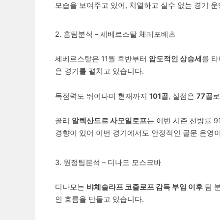
모습을 보여주고 있어, 치열하고 실수 없는 경기 
2. 홈팀분석 – 세베르스탈 체레포베츠
세베르스탈은 11월 후반부터
압도적인 상승세
를 타
은 경기를 펼치고 있습니다.
득점력도 뛰어나며 현재까지
101골
, 실점은
77골
로
골리
알렉산드르 사모일로프
는 이번 시즌 선방률 9
경향이 있어 이번 경기에서도 안정적인 골문 운영이
3. 원정팀분석 – 디나모 모스크바
디나모는
뱌체슬라프 코즐로프 감독 부임 이후
팀 
인 흐름을 만들고 있습니다.