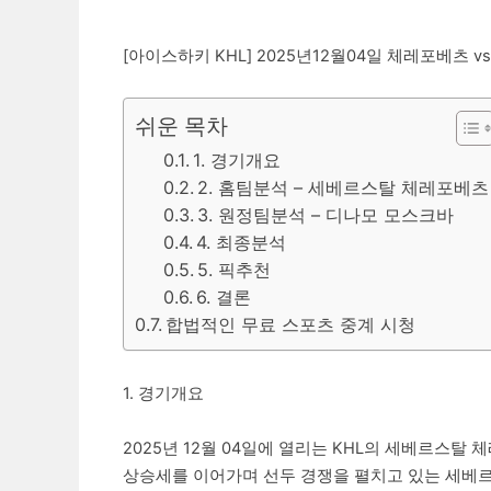
[아이스하키 KHL] 2025년12월04일 체레포베츠 
쉬운 목차
1. 경기개요
2. 홈팀분석 – 세베르스탈 체레포베츠
3. 원정팀분석 – 디나모 모스크바
4. 최종분석
5. 픽추천
6. 결론
합법적인 무료 스포츠 중계 시청
1. 경기개요
2025년 12월 04일에 열리는 KHL의 세베르스
상승세를 이어가며 선두 경쟁을 펼치고 있는 세베르