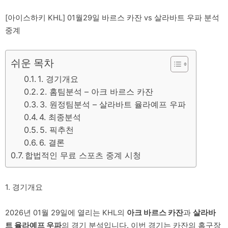
[아이스하키 KHL] 01월29일 바르스 카잔 vs 살라바트 우파 분석
중계
쉬운 목차
1. 경기개요
2. 홈팀분석 – 아크 바르스 카잔
3. 원정팀분석 – 살라바트 율라예프 우파
4. 최종분석
5. 픽추천
6. 결론
합법적인 무료 스포츠 중계 시청
1. 경기개요
2026년 01월 29일에 열리는 KHL의
아크 바르스 카잔
과
살라바
트 율라예프 우파
의 경기 분석입니다. 이번 경기는 카잔의 홈구장