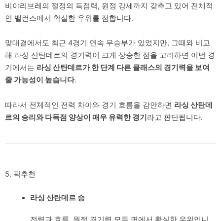
비야리브레의 절정의 득점력, 원정 강세까지 갖추고 있어 전체적
인 밸런스에서 확실한 우위를 점합니다.
맞대결에서도 최근 4경기 연속 무승부가 있었지만, 그때와 비교
해 라싱 산탄데르의 경기력이 크게 상승한 점을 고려하면 이번 경
기에서는
라싱 산탄데르가 한 단계 다른 클래스의 경기력을 보여
줄 가능성이 높습니다
.
따라서 전체적인 전력 차이와 경기 흐름을 감안하면
라싱 산탄데
르의 승리와 다득점 양상이 매우 유력한 경기
라고 판단됩니다.
5. 픽추천
라싱 산탄데르 승
전력과 흐름, 원정 경기력 모든 면에서 확실한 우위입니