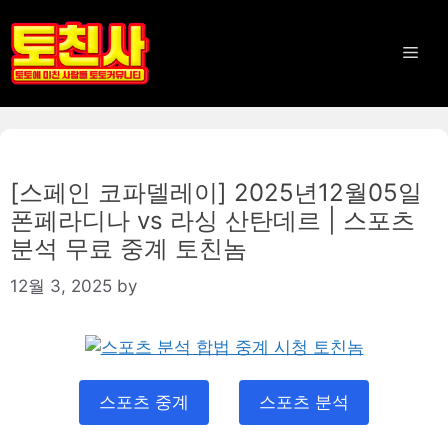
Skip
to
Men
content
[스페인 코파델레이] 2025년12월05일
폰페라디나 vs 라싱 산탄데르 | 스포츠
분석 무료 중계 토친놈
12월 3, 2025
by
스포츠 중계
스포츠 분석