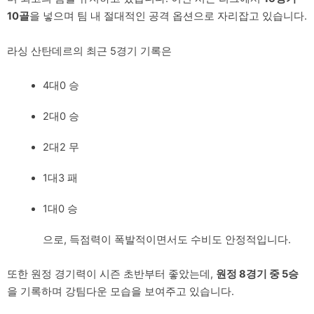
10골
을 넣으며 팀 내 절대적인 공격 옵션으로 자리잡고 있습니다.
라싱 산탄데르의 최근 5경기 기록은
4대0 승
2대0 승
2대2 무
1대3 패
1대0 승
으로, 득점력이 폭발적이면서도 수비도 안정적입니다.
또한 원정 경기력이 시즌 초반부터 좋았는데,
원정 8경기 중 5승
을 기록하며 강팀다운 모습을 보여주고 있습니다.