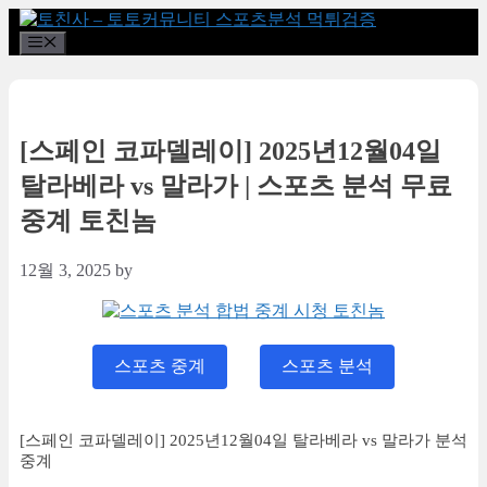
Skip
to
Menu
content
[스페인 코파델레이] 2025년12월04일
탈라베라 vs 말라가 | 스포츠 분석 무료
중계 토친놈
12월 3, 2025
by
스포츠 중계
스포츠 분석
[스페인 코파델레이] 2025년12월04일 탈라베라 vs 말라가 분석
중계