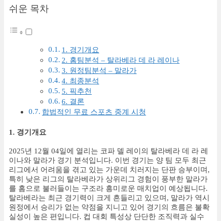
쉬운 목차
1. 경기개요
2. 홈팀분석 – 탈라베라 데 라 레이나
3. 원정팀분석 – 말라가
4. 최종분석
5. 픽추천
6. 결론
합법적인 무료 스포츠 중계 시청
1. 경기개요
2025년 12월 04일에 열리는 코파 델 레이의 탈라베라 데 라 레
이나와 말라가 경기 분석입니다. 이번 경기는 양 팀 모두 최근
리그에서 어려움을 겪고 있는 가운데 치러지는 단판 승부이며,
특히 낮은 리그의 탈라베라가 상위리그 경험이 풍부한 말라가
를 홈으로 불러들이는 구조라 흥미로운 매치업이 예상됩니다.
탈라베라는 최근 경기력이 크게 흔들리고 있으며, 말라가 역시
원정에서 승리가 없는 약점을 지니고 있어 경기의 흐름은 불확
실성이 높은 편입니다. 컵 대회 특성상 단단한 조직력과 실수