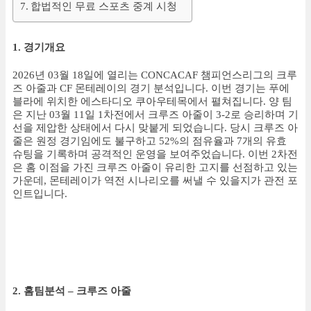
합법적인 무료 스포츠 중계 시청
1. 경기개요
2026년 03월 18일에 열리는 CONCACAF 챔피언스리그의 크루
즈 아줄과 CF 몬테레이의 경기 분석입니다. 이번 경기는 푸에
블라에 위치한 에스타디오 쿠아우테목에서 펼쳐집니다. 양 팀
은 지난 03월 11일 1차전에서 크루즈 아줄이 3-2로 승리하며 기
선을 제압한 상태에서 다시 맞붙게 되었습니다. 당시 크루즈 아
줄은 원정 경기임에도 불구하고 52%의 점유율과 7개의 유효
슈팅을 기록하며 공격적인 운영을 보여주었습니다. 이번 2차전
은 홈 이점을 가진 크루즈 아줄이 유리한 고지를 선점하고 있는
가운데, 몬테레이가 역전 시나리오를 써낼 수 있을지가 관전 포
인트입니다.
2. 홈팀분석 – 크루즈 아줄