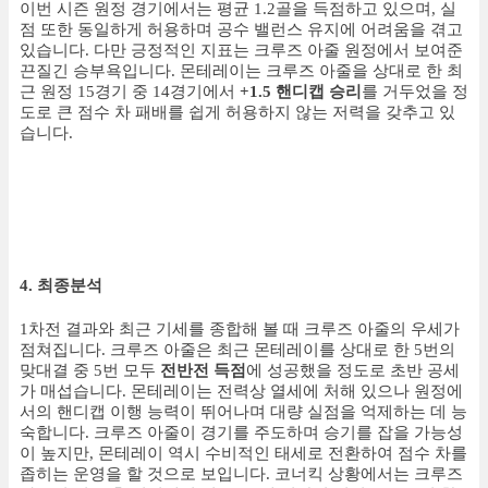
이번 시즌 원정 경기에서는 평균 1.2골을 득점하고 있으며, 실
점 또한 동일하게 허용하며 공수 밸런스 유지에 어려움을 겪고
있습니다. 다만 긍정적인 지표는 크루즈 아줄 원정에서 보여준
끈질긴 승부욕입니다. 몬테레이는 크루즈 아줄을 상대로 한 최
근 원정 15경기 중 14경기에서
+1.5 핸디캡 승리
를 거두었을 정
도로 큰 점수 차 패배를 쉽게 허용하지 않는 저력을 갖추고 있
습니다.
4. 최종분석
1차전 결과와 최근 기세를 종합해 볼 때 크루즈 아줄의 우세가
점쳐집니다. 크루즈 아줄은 최근 몬테레이를 상대로 한 5번의
맞대결 중 5번 모두
전반전 득점
에 성공했을 정도로 초반 공세
가 매섭습니다. 몬테레이는 전력상 열세에 처해 있으나 원정에
서의 핸디캡 이행 능력이 뛰어나며 대량 실점을 억제하는 데 능
숙합니다. 크루즈 아줄이 경기를 주도하며 승기를 잡을 가능성
이 높지만, 몬테레이 역시 수비적인 태세로 전환하여 점수 차를
좁히는 운영을 할 것으로 보입니다. 코너킥 상황에서는 크루즈