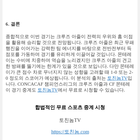
6. 결론
종합적으로 이번 경기는 크루즈 아줄이 전력의 우위와 홈 이점
을 활용해 승리할 것으로 전망됩니다. 크루즈 아줄은 최근 무패
행진을 이어가는 강력한 팀 에너지를 바탕으로 전반전부터 득
점포를 가동하며 경기를 유리하게 이끌어갈 것입니다. 몬테레
이는 수비에 치중하며 역습을 노리겠지만 크루즈 아줄의 견고
한 방패를 뚫기에는 한계가 있을 것으로 보입니다. 다만 몬테레
이가 큰 점수 차로 무너지지 않는 성향을 고려할 때 1-0 또는 2-
0 정도의 스코어가 예상됩니다. 이 분석의 출처는
토친놈TV
입
니다. CONCACAF 챔피언스리그의 크루즈 아줄과 CF 몬테레
이 경기 중계도
토친놈TV
에서 무료로 시청할 수 있습니다.
합법적인 무료 스포츠 중계 시청
토친놈TV
https://토친놈.com