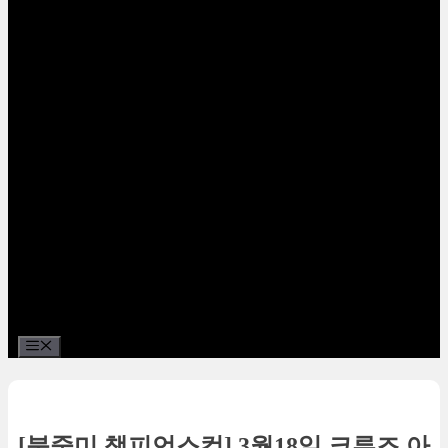
Menu
[북중미 챔피언스컵] 3월18일 크루즈 아