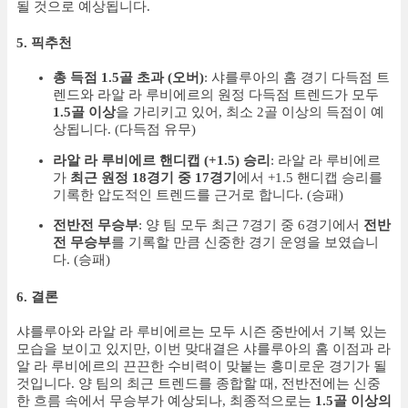
될 것으로 예상됩니다.
5. 픽추천
총 득점 1.5골 초과 (오버)
: 샤를루아의 홈 경기 다득점 트
렌드와 라알 라 루비에르의 원정 다득점 트렌드가 모두
1.5골 이상
을 가리키고 있어, 최소 2골 이상의 득점이 예
상됩니다. (다득점 유무)
라알 라 루비에르 핸디캡 (+1.5) 승리
: 라알 라 루비에르
가
최근 원정 18경기 중 17경기
에서 +1.5 핸디캡 승리를
기록한 압도적인 트렌드를 근거로 합니다. (승패)
전반전 무승부
: 양 팀 모두 최근 7경기 중 6경기에서
전반
전 무승부
를 기록할 만큼 신중한 경기 운영을 보였습니
다. (승패)
6. 결론
샤를루아와 라알 라 루비에르는 모두 시즌 중반에서 기복 있는
모습을 보이고 있지만, 이번 맞대결은 샤를루아의 홈 이점과 라
알 라 루비에르의 끈끈한 수비력이 맞붙는 흥미로운 경기가 될
것입니다. 양 팀의 최근 트렌드를 종합할 때, 전반전에는 신중
한 흐름 속에서 무승부가 예상되나, 최종적으로는
1.5골 이상의