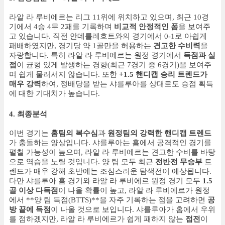
라알 라 루비에르는 리그 11위에 위치하고 있으며, 최근 10경
기에서 4승 4무 2패를 기록하며
비교적 안정적인 폼
을 보여주
고 있습니다. 직전 안데를레흐트와의 경기에서 0-1로 아쉽게
패배하였지만, 경기당 약 1골만을 허용하는
견고한 수비력
을
자랑합니다. 특히 라알 라 루비에르는 원정 경기에서
득점과 실
점
이 균형 있게 발생하는 경향(최근 7경기 중 6경기)을 보여주
며 쉽게 물러서지 않습니다. 또한
+1.5 핸디캡 승리 트렌드가
매우 강력
하여, 정배당을 받는 샤를루아를 상대로도 승점 획득
에 대한 기대치가 높습니다.
4. 최종분석
이번 경기는
홈팀의 복수심
과
원정팀의 강력한 핸디캡 트렌드
가 충돌하는 양상입니다. 샤를루아는 홈에서 공격적인 경기를
펼칠 가능성이 높으며, 라알 라 루비에르는 견고한 수비를 바탕
으로 역습을 노릴 것입니다. 양 팀 모두 최근
전반전 무승부
트
렌드가 매우 강해 초반에는 조심스러운 탐색전이 예상됩니다.
다만 샤를루아 홈 경기와 라알 라 루비에르 원정 경기 모두
1.5
골 이상 다득점
이 나올 확률이 높고, 라알 라 루비에르가 원정
에서 **양 팀 득점(BTTS)**을 자주 기록하는 점을 고려하면
공
방 끝에 득점
이 나올 것으로 보입니다. 샤를루아가 홈에서 우위
를 점하겠지만, 라알 라 루비에르가 쉽게 패하지 않는
접전
이