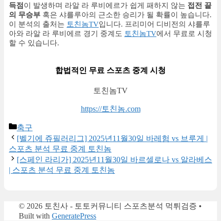
득점
이 발생하며 라알 라 루비에르가 쉽게 패하지 않는
접전 끝
의 무승부
혹은 샤를루아의 근소한 승리가 될 확률이 높습니다.
이 분석의 출처는
토친놈TV
입니다. 프리미어 디비전의 샤를루
아와 라알 라 루비에르 경기 중계도
토친놈TV
에서 무료로 시청
할 수 있습니다.
합법적인 무료 스포츠 중계 시청
토친놈TV
https://토친놈.com
Categories
축구
[벨기에 쥬필러리그] 2025년11월30일 바레험 vs 브루게 |
스포츠 분석 무료 중계 토친놈
[스페인 라리가] 2025년11월30일 바르셀로나 vs 알라베스
| 스포츠 분석 무료 중계 토친놈
© 2026 토친사 - 토토커뮤니티 스포츠분석 먹튀검증
•
Built with
GeneratePress