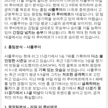
2025년 11월 30일에 열리는 프리미어 디비전의 샤를루아 라알
라 루비에르 경기 분석입니다. 현재 리그 9위에 위치하며 순위
굳히기를 목표로 하는 홈팀
샤를루아
와 11위로 중위권에서 고
군분투하고 있는 원정팀
라알 라 루비에르
의 대결입니다. 양 팀
모두 최근 기복 있는 경기력을 보여주고 있어 예측이 어렵습니
다. 샤를루아는 경기당 평균 1.2골의 공격력을 보이지만, 라알
라 루비에르는 강팀을 상대로도 무승부나 승리를 거둘 능력이
있어
긴장감 넘치는 승부
가 예상됩니다. 특히 역대 한 차례 맞
대결에서는 라알 라 루비에르가 1-0으로 승리한 바 있습니다.
2. 홈팀분석 – 샤를루아
샤를루아는 현재 리그 15경기에서 5승 7패를 기록하며
다소 불
안정한 시즌
을 보내고 있습니다. 최근 5경기에서는 3승을 챙기
며 반등을 시도했지만 (LWLWW), 직전 클뤼프 브뤼허 원정에
서 0-1로 패배하는 등
기복 있는 모습
을 보였습니다. 샤를루아
는 최근 10경기 평균 0.9골에 그치는
저조한 공격력
으로 고민
하고 있습니다. 지난 08월 10일 라알 라 루비에르에게 0-1 패배
를 당한 경험이 있어, 이번 홈 경기에서는 반드시
설욕하려는
동기
가 클 것으로 보입니다. 다만 홈 경기에서
최근 12경기 중
11경기에서 1.5골 이상
의 다득점 트렌드를 보이고 있어, 공격
적인 의지는 확실합니다.
3. 원정팀분석 – 라알 라 루비에르