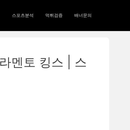
드
스포츠분석
먹튀검증
배너문의
크라멘토 킹스 | 스