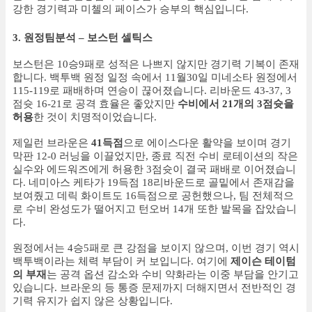
강한 경기력과 미첼의 페이스가 승부의 핵심입니다.
3. 원정팀분석 – 보스턴 셀틱스
보스턴은 10승9패로 성적은 나쁘지 않지만 경기력 기복이 존재
합니다. 백투백 원정 일정 속에서 11월30일 미네소타 원정에서
115-119로 패배하며 연승이 끊어졌습니다. 리바운드 43-37, 3
점슛 16-21로 공격 효율은 좋았지만
수비에서 21개의 3점슛을
허용
한 것이 치명적이었습니다.
제일런 브라운은
41득점
으로 에이스다운 활약을 보이며 경기
막판 12-0 러닝을 이끌었지만, 종료 직전 수비 로테이션의 작은
실수와 에드워즈에게 허용한 3점슛이 결국 패배로 이어졌습니
다. 네미아스 케타가 19득점 18리바운드로 골밑에서 존재감을
보여줬고 데릭 화이트도 16득점으로 공헌했으나, 팀 전체적으
로 수비 완성도가 떨어지고 턴오버 14개 또한 발목을 잡았습니
다.
원정에서는 4승5패로 큰 강점을 보이지 않으며, 이번 경기 역시
백투백이라는 체력 부담이 커 보입니다. 여기에
제이슨 테이텀
의 부재
는 공격 옵션 감소와 수비 약화라는 이중 부담을 안기고
있습니다. 브라운의 등 통증 문제까지 더해지면서 전반적인 경
기력 유지가 쉽지 않은 상황입니다.