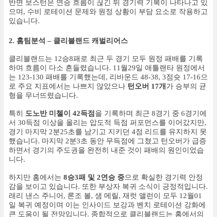
반면 보스턴은 연승 흐름이 끊긴 뒤 경기력 기복이 나타나고 있
으며, 수비 로테이션 문제와 원정 상황이 부담 요소로 작용하고
있습니다.
2. 홈팀분석 – 클리블랜드 캐벌리어스
클리블랜드는 12승8패로 최근 두 경기 모두 원정 패배를 기록
하며 흐름이 다소 흔들렸습니다. 11월29일 애틀랜타 원정에서
는 123-130 패배를 기록했는데, 리바운드 48-38, 3점슛 17-16으
로 주요 지표에서는 나쁘지 않았으나
턴오버 17개
가 승부의 균
형을 무너뜨렸습니다.
특히
도노반 미첼이 42득점
을 기록하며 최근 8경기 중 6경기에
서 30득점 이상을 올리는 압도적 득점 퍼포먼스를 이어갔지만,
경기 마지막 2분25초를 남기고 지키던 4점 리드를 유지하지 못
했습니다. 마지막 2분3초 동안 무득점에 그쳤고 턴오버가 급증
하면서 경기의 주도권을 완전히 내준 것이 패배의 원인이었습
니다.
하지만 홈에서는
8승3패 및 2연승 중
으로 확실한 경기력 안정
감을 보이고 있습니다. 또한 부상자 복귀 소식이 긍정적입니다.
래리 낸스 주니어, 론조 볼, 샘 메릴, 재럿 앨런이 모두 12월01
일 복귀 예정이며 이는 인사이드 보강과 벤치 로테이션 강화에
큰 도움이 될 전망입니다. 종합적으로 클리블랜드는 홈에서의