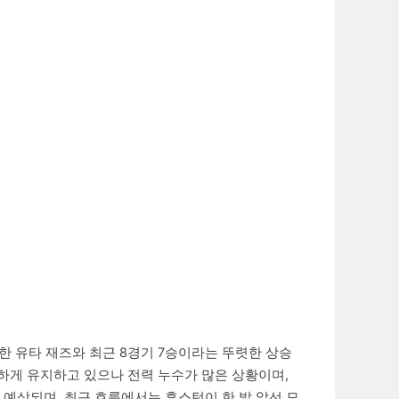
한 유타 재즈와 최근 8경기 7승이라는 뚜렷한 상승
하게 유지하고 있으나 전력 누수가 많은 상황이며,
예상되며, 최근 흐름에서는 휴스턴이 한 발 앞선 모