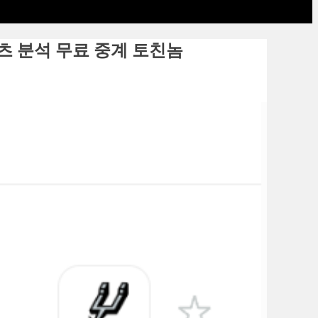
스포츠 분석 무료 중계 토친놈