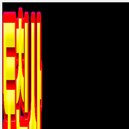
Skip
to
content