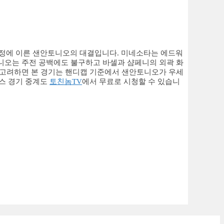
정에 이른 샌안토니오의 대결입니다. 미네소타는 에드워
니오는 주전 공백에도 불구하고 바셀과 샴페니의 외곽 화
 고려하면 본 경기는 핸디캡 기준에서 샌안토니오가 우세
스 경기 중계도
토친놈TV
에서 무료로 시청할 수 있습니