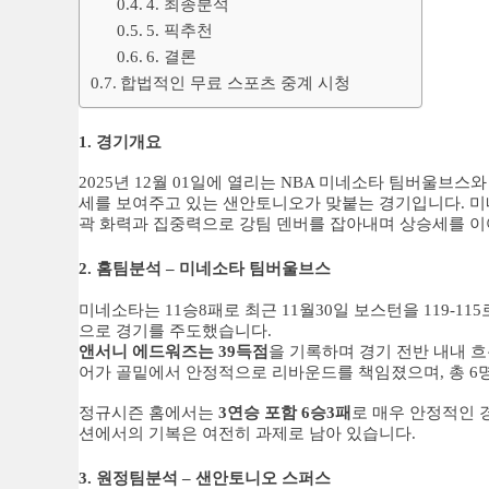
4. 최종분석
5. 픽추천
6. 결론
합법적인 무료 스포츠 중계 시청
1. 경기개요
2025년 12월 01일에 열리는 NBA 미네소타 팀버울브
세를 보여주고 있는 샌안토니오가 맞붙는 경기입니다. 
곽 화력과 집중력으로 강팀 덴버를 잡아내며 상승세를 이
2. 홈팀분석 – 미네소타 팀버울브스
미네소타는 11승8패로 최근 11월30일 보스턴을 119-1
으로 경기를 주도했습니다.
앤서니 에드워즈는 39득점
을 기록하며 경기 전반 내내 흐
어가 골밑에서 안정적으로 리바운드를 책임졌으며, 총 6
정규시즌 홈에서는
3연승 포함 6승3패
로 매우 안정적인 
션에서의 기복은 여전히 과제로 남아 있습니다.
3. 원정팀분석 – 샌안토니오 스퍼스