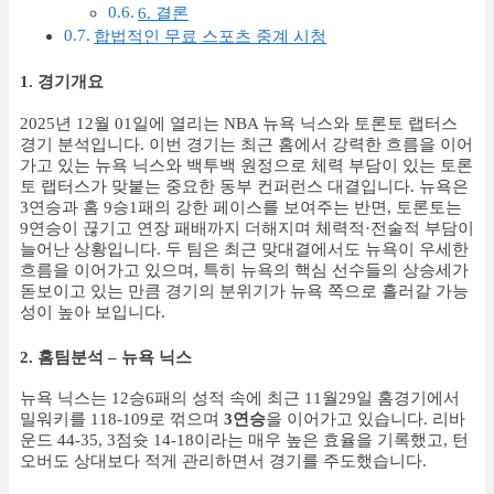
6. 결론
합법적인 무료 스포츠 중계 시청
1. 경기개요
2025년 12월 01일에 열리는 NBA 뉴욕 닉스와 토론토 랩터스
경기 분석입니다. 이번 경기는 최근 홈에서 강력한 흐름을 이어
가고 있는 뉴욕 닉스와 백투백 원정으로 체력 부담이 있는 토론
토 랩터스가 맞붙는 중요한 동부 컨퍼런스 대결입니다. 뉴욕은
3연승과 홈 9승1패의 강한 페이스를 보여주는 반면, 토론토는
9연승이 끊기고 연장 패배까지 더해지며 체력적·전술적 부담이
늘어난 상황입니다. 두 팀은 최근 맞대결에서도 뉴욕이 우세한
흐름을 이어가고 있으며, 특히 뉴욕의 핵심 선수들의 상승세가
돋보이고 있는 만큼 경기의 분위기가 뉴욕 쪽으로 흘러갈 가능
성이 높아 보입니다.
2. 홈팀분석 – 뉴욕 닉스
뉴욕 닉스는 12승6패의 성적 속에 최근 11월29일 홈경기에서
밀워키를 118-109로 꺾으며
3연승
을 이어가고 있습니다. 리바
운드 44-35, 3점슛 14-18이라는 매우 높은 효율을 기록했고, 턴
오버도 상대보다 적게 관리하면서 경기를 주도했습니다.