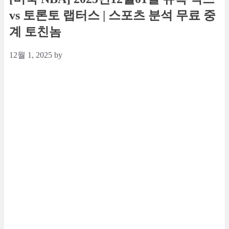
vs 토론토 랩터스 | 스포츠 분석 무료 중
계 토친놈
12월 1, 2025
by