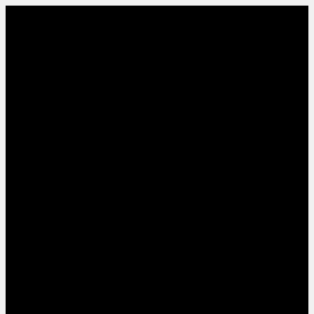
Skip
to
content