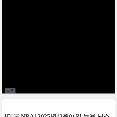
Menu
[미국 NBA] 2025년12월01일 뉴욕 닉스