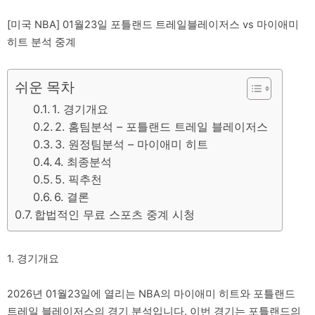
[미국 NBA] 01월23일 포틀랜드 트레일블레이저스 vs 마이애미
히트 분석 중계
쉬운 목차
1. 경기개요
2. 홈팀분석 – 포틀랜드 트레일 블레이저스
3. 원정팀분석 – 마이애미 히트
4. 최종분석
5. 픽추천
6. 결론
합법적인 무료 스포츠 중계 시청
1. 경기개요
2026년 01월23일에 열리는 NBA의 마이애미 히트와 포틀랜드
트레일 블레이저스의 경기 분석입니다. 이번 경기는 포틀랜드의