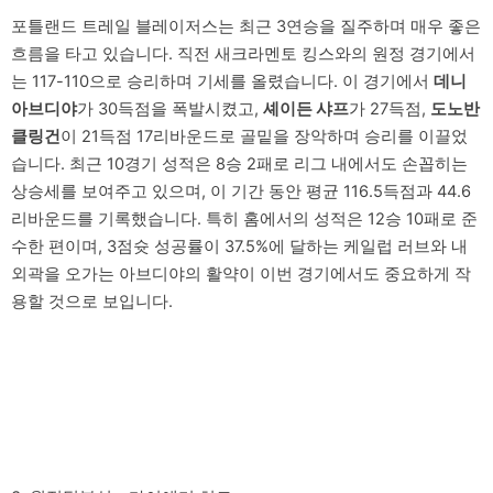
포틀랜드 트레일 블레이저스는 최근 3연승을 질주하며 매우 좋은
흐름을 타고 있습니다. 직전 새크라멘토 킹스와의 원정 경기에서
는 117-110으로 승리하며 기세를 올렸습니다. 이 경기에서
데니
아브디야
가 30득점을 폭발시켰고,
셰이든 샤프
가 27득점,
도노반
클링건
이 21득점 17리바운드로 골밑을 장악하며 승리를 이끌었
습니다. 최근 10경기 성적은 8승 2패로 리그 내에서도 손꼽히는
상승세를 보여주고 있으며, 이 기간 동안 평균 116.5득점과 44.6
리바운드를 기록했습니다. 특히 홈에서의 성적은 12승 10패로 준
수한 편이며, 3점슛 성공률이 37.5%에 달하는 케일럽 러브와 내
외곽을 오가는 아브디야의 활약이 이번 경기에서도 중요하게 작
용할 것으로 보입니다.