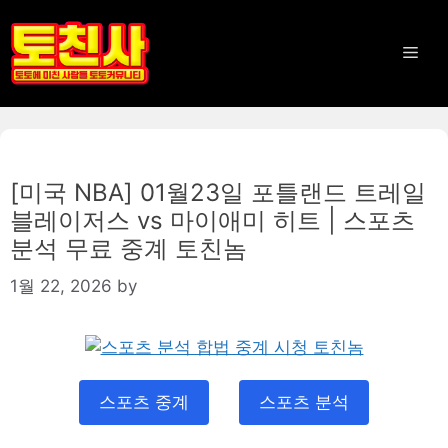
Skip
to
Men
content
[미국 NBA] 01월23일 포틀랜드 트레일
블레이저스 vs 마이애미 히트 | 스포츠
분석 무료 중계 토친놈
1월 22, 2026
by
스포츠 중계
스포츠 분석