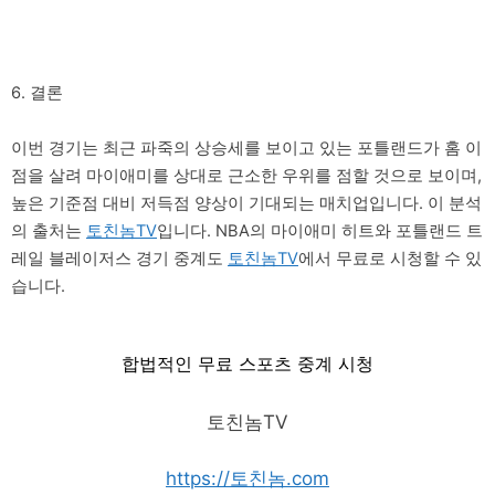
6. 결론
이번 경기는 최근 파죽의 상승세를 보이고 있는 포틀랜드가 홈 이
점을 살려 마이애미를 상대로 근소한 우위를 점할 것으로 보이며,
높은 기준점 대비 저득점 양상이 기대되는 매치업입니다. 이 분석
의 출처는
토친놈TV
입니다. NBA의 마이애미 히트와 포틀랜드 트
레일 블레이저스 경기 중계도
토친놈TV
에서 무료로 시청할 수 있
습니다.
합법적인 무료 스포츠 중계 시청
토친놈TV
https://토친놈.com