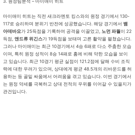
3. 원정팀분석 – 마이애미 히트
마이애미 히트는 직전 새크라멘토 킹스와의 원정 경기에서 130-
117로 승리하며 분위기 반전에 성공했습니다. 해당 경기에서
뱀
아데바요
가 25득점을 기록하며 공격을 이끌었고,
노먼 파월
이 22
득점,
앤드류 위긴스
가 19득점을 보태며 고른 활약을 펼쳤습니다.
그러나 마이애미는 최근 10경기에서 4승 6패로 다소 주춤한 모습
이며, 특히 원정 성적이 8승 14패로 홈에 비해 약한 모습을 보이
고 있습니다. 최근 10경기 평균 실점이 121.2점에 달해 수비 조직
력에 대한 우려가 있으며, 상대에게 평균 48.5개의 리바운드를 허
용하는 등 골밑 싸움에서 어려움을 겪고 있습니다. 이번 경기에서
는 원정 약세를 극복하고 상대 전적의 우위를 이어갈 수 있을지가
관건입니다.