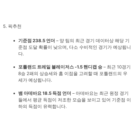
5. 픽추천
기준점 238.5 언더
– 양 팀의 최근 경기 데이터상 해당 기
준점 도달 확률이 낮으며, 다소 수비적인 경기가 예상됩니
다.
포틀랜드 트레일 블레이저스 -1.5 핸디캡 승
– 최근 10경기
8승 2패의 상승세와 홈 이점을 고려할 때 포틀랜드의 우
세가 예상됩니다.
뱀 아데바요 18.5 득점 언더
– 아데바요는 최근 원정 경기
들에서 평균 득점이 저조한 모습을 보이고 있어 기준점 이
하의 득점이 유력합니다.