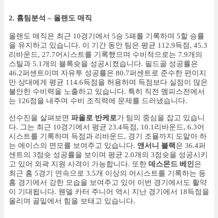
2. 홈팀분석 – 올랜도 매직
올랜도 매직은 최근 10경기에서 5승 5패를 기록하며 5할 승률
을 유지하고 있습니다. 이 기간 동안 팀은 평균 112.9득점, 45.3
리바운드, 27.7어시스트를 기록했으며 수비적으로는 7.9개의
스틸과 5.1개의 블록슛을 성공시켰습니다. 필드골 성공률은
46.2퍼센트이며 자유투 성공률은 80.7퍼센트로 준수한 편이지
만 상대에게 평균 114.6득점을 허용하며 득점보다 실점이 많은
불안한 수비력을 노출하고 있습니다. 특히 직전 멤피스전에서
는 126점을 내주며 수비 조직력에 문제를 드러냈습니다.
선수진을 살펴보면
파올로 반케로
가 팀의 중심을 잡고 있습니
다. 그는 최근 10경기에서 평균 23.4득점, 10.1리바운드, 6.3어
시스트를 기록하며 득점과 리바운드, 경기 조율까지 도맡아 하
는 에이스의 면모를 보여주고 있습니다.
앤서니 블랙
은 36.4퍼
센트의 3점슛 성공률을 보이며 평균 2.0개의 3점슛을 성공시키
고 있어 외곽 지원 사격이 가능합니다. 또한
데스몬드 베인
은
최근 홈 5경기 연속으로 3.5개 이상의 어시스트를 기록하는 등
홈 경기에서 강한 모습을 보여주고 있어 이번 경기에서도 활약
이 기대됩니다. 웬델 카터 주니어 역시 지난 경기에서 18득점을
올리며 골밑에서 힘을 보태고 있습니다.