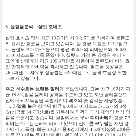
3. 원정팀분석 – 샬럿 호네츠
샬럿 호네츠 역시 최근 10경기에서 5승 5패를 기록하며 올랜도
와 유사한 흐름을 보이고 있습니다. 팀 평균 득점은 115.1점으
로 올랜도보다 다소 높으며 평균 49.6개의 리바운드와 26.6개
의 어시스트를 기록 중입니다. 샬럿의 가장 큰 강점은 수비 지
표인데 상대에게 평균 105.3점만을 허용하며 올랜도에 비해 훨
씬 안정적인 수비력을 과시하고 있습니다. 필드골 성공률은
46.4퍼센트, 자유투 성공률은 82.0퍼센트로 공격 효율성 또한
나쁘지 않습니다.
주요 선수로는
브랜든 밀러
가 돋보입니다. 그는 최근 10경기 평
균 18.8득점을 올리며 공격을 주도하고 있고 지난 클리블랜드
전에서도 24득점을 폭발시키며 쾌조의 슛 감각을 자랑했습니
다.
라멜로 볼
은 경기당 평균 6.0개의 어시스트와 3.5개의 3점
슛(성공률 34.7퍼센트)을 기록하며 외곽과 패싱 게임의 핵심 역
할을 수행하고 있습니다. 골밑에서는
무사 디아바테
가 평균 7.3
리바운드로 든든하게 버티고 있으며 신예
콘 크누펠
은 지난 경
기에서 21득점, 최근 10경기 중 8경기에서 4.5개 이상의 리바운
드를 잡아내는 등 다방면에서 활약하고 있어 이번 경기에서도