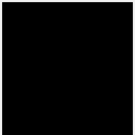
Skip
to
content