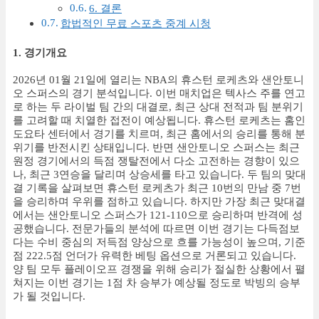
6. 결론
합법적인 무료 스포츠 중계 시청
1. 경기개요
2026년 01월 21일에 열리는 NBA의 휴스턴 로케츠와 샌안토니
오 스퍼스의 경기 분석입니다. 이번 매치업은 텍사스 주를 연고
로 하는 두 라이벌 팀 간의 대결로, 최근 상대 전적과 팀 분위기
를 고려할 때 치열한 접전이 예상됩니다. 휴스턴 로케츠는 홈인
도요타 센터에서 경기를 치르며, 최근 홈에서의 승리를 통해 분
위기를 반전시킨 상태입니다. 반면 샌안토니오 스퍼스는 최근
원정 경기에서의 득점 쟁탈전에서 다소 고전하는 경향이 있으
나, 최근 3연승을 달리며 상승세를 타고 있습니다. 두 팀의 맞대
결 기록을 살펴보면 휴스턴 로케츠가 최근 10번의 만남 중 7번
을 승리하며 우위를 점하고 있습니다. 하지만 가장 최근 맞대결
에서는 샌안토니오 스퍼스가 121-110으로 승리하며 반격에 성
공했습니다. 전문가들의 분석에 따르면 이번 경기는 다득점보
다는 수비 중심의 저득점 양상으로 흐를 가능성이 높으며, 기준
점 222.5점 언더가 유력한 베팅 옵션으로 거론되고 있습니다.
양 팀 모두 플레이오프 경쟁을 위해 승리가 절실한 상황에서 펼
쳐지는 이번 경기는 1점 차 승부가 예상될 정도로 박빙의 승부
가 될 것입니다.