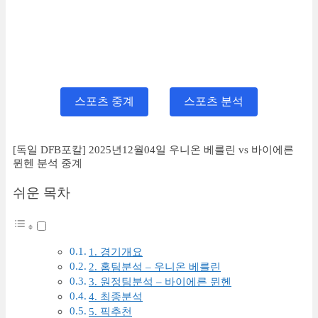
스포츠 중계
스포츠 분석
[독일 DFB포칼] 2025년12월04일 우니온 베를린 vs 바이에른
뮌헨 분석 중계
쉬운 목차
1. 경기개요
2. 홈팀분석 – 우니온 베를린
3. 원정팀분석 – 바이에른 뮌헨
4. 최종분석
5. 픽추천