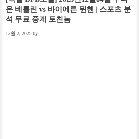
온 베를린 vs 바이에른 뮌헨 | 스포츠 분
석 무료 중계 토친놈
12월 2, 2025
by