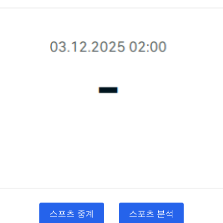
스포츠 중계
스포츠 분석