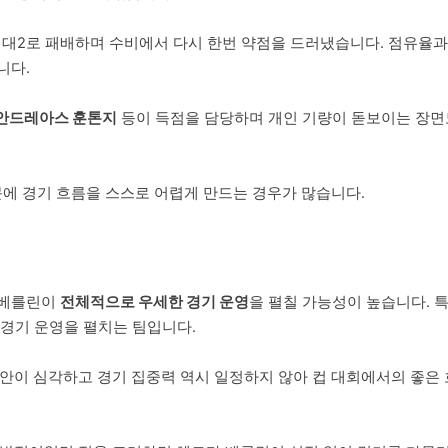
대2로 패배하며 수비에서 다시 한번 약점을 드러냈습니다. 점유율과
니다.
안드레아스 훈톤지
등이 득점을 담당하며 개인 기량이 돋보이는 장면
에 경기 흐름을 스스로 어렵게 만드는 경우가 많습니다.
 베를린이
전체적으로 우세한 경기 운영
을 펼칠 가능성이 높습니다. 
 경기 운영을 펼치는 팀입니다.
이 심각하고 경기 집중력 역시 일정하지 않아 컵 대회에서의 좋은 