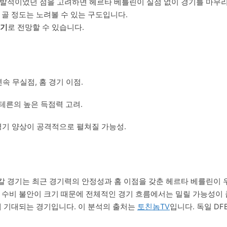
적이었던 점을 고려하면 헤르타 베를린이 실점 없이 경기를 마무리하
골 정도는 노려볼 수 있는 구도입니다.
경기
로 전망할 수 있습니다.
연속 무실점, 홈 경기 이점.
테른의 높은 득점력 고려.
 경기 양상이 공격적으로 펼쳐질 가능성.
 경기는 최근 경기력의 안정성과 홈 이점을 갖춘 헤르타 베를린이 
수비 불안이 크기 때문에 전체적인 경기 흐름에서는 밀릴 가능성이 큽
 기대되는 경기입니다. 이 분석의 출처는
토친놈TV
입니다. 독일 D