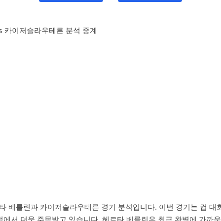
 vs 카이저슬라우테른 분석 중계
 헤르타 베를린과 카이저슬라우테른 경기 분석입니다. 이번 경기는 컵 대
점에서 더욱 주목받고 있습니다. 헤르타 베를린은 최근 완벽에 가까운