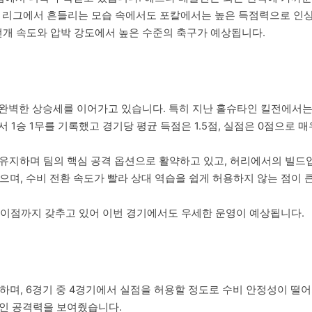
 리그에서 흔들리는 모습 속에서도 포칼에서는 높은 득점력으로 인상
 전개 속도와 압박 강도에서 높은 수준의 축구가 예상됩니다.
 완벽한 상승세를 이어가고 있습니다. 특히 지난 홀슈타인 킬전에서는
 1승 1무를 기록했고 경기당 평균 득점은 1.5점, 실점은 0점으로
유지하며 팀의 핵심 공격 옵션으로 활약하고 있고, 허리에서의 빌드업
며, 수비 전환 속도가 빨라 상대 역습을 쉽게 허용하지 않는 점이 
기 이점까지 갖추고 있어 이번 경기에서도 우세한 운영이 예상됩니다.
며, 6경기 중 4경기에서 실점을 허용할 정도로 수비 안정성이 떨어
인 공격력을 보여줬습니다.