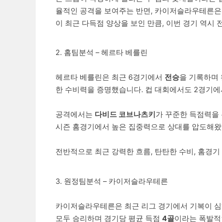
율적인 공격을 보여주는 반면, 카이저슬라우테른은
이 최근 다득점 양상을 보인 만큼, 이번 경기 역시
2. 홈팀분석 – 헤르타 베를린
헤르타 베를린은 최근 6경기에서
전승
을 기록하며
한 수비력을 증명했습니다. 컵 대회에서도 2경기에서
공격에서는
다비드 코브나츠키
가 꾸준한 득점력을 
시즌 홈경기에서 높은 집중력으로 상대를 압도해왔으
전반적으로 최근 강력한 흐름, 탄탄한 수비, 홈경
3. 원정팀분석 – 카이저슬라우테른
카이저슬라우테른은 최근 리그 경기에서 기복이 심하
모두 승리하며 경기당 평균 득점
4골
이라는 폭발적