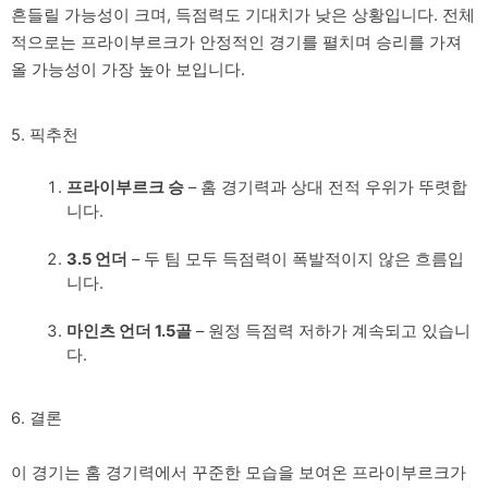
흔들릴 가능성이 크며, 득점력도 기대치가 낮은 상황입니다. 전체
적으로는 프라이부르크가 안정적인 경기를 펼치며 승리를 가져
올 가능성이 가장 높아 보입니다.
5. 픽추천
프라이부르크 승
– 홈 경기력과 상대 전적 우위가 뚜렷합
니다.
3.5 언더
– 두 팀 모두 득점력이 폭발적이지 않은 흐름입
니다.
마인츠 언더 1.5골
– 원정 득점력 저하가 계속되고 있습니
다.
6. 결론
이 경기는 홈 경기력에서 꾸준한 모습을 보여온 프라이부르크가