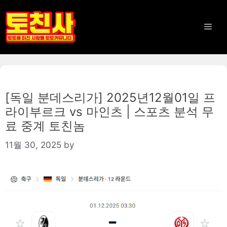
Skip
to
Men
content
[독일 분데스리가] 2025년12월01일 프
라이부르크 vs 마인츠 | 스포츠 분석 무
료 중계 토친놈
11월 30, 2025
by