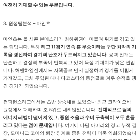
여전히 기대할 수 있는 부분입니다.
3. 원정팀분석 – 마인츠
마인츠는 올 시즌 분데스리가 최하위권에 머물며 위기를 겪고 있
는 팀입니다. 특히
리그 11경기 연속 홈 무승이라는 구단 최악의 기
록을 경신하며 경기력 난조가 두드러지고 있습니다.
공격 전개는
단순하고 결정력 부족이 반복되고 있어 득점 기대치가 낮은 편입
니다. 허펜하임전에서도 자책골로 먼저 실점하며 경기를 어렵게
가져갔고, 교체 투입된 대니 다코스타의 동점골로 겨우 승점을 챙
긴 경기가 되었습니다.
컨퍼런스리그에서는 초반 상승세를 보였으나 최근 크라이오바
원정에서 패배하며 조 5위로 내려앉았습니다.
전체적으로 팀의
에너지 레벨이 떨어져 있고, 중원 조율과 수비 구축력이 모두 흔들
리고 있다는 점이 문제입니다.
여기에 나딤 아미리의 경고 누적 결
장, 도미니크 코어의 퇴장 징계로 중원 전력이 더욱 약화되었습니