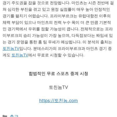
경기 주도권을 잡을 것으로 전망됩니다. 마인츠는 시즌 전반에 걸
쳐 심각한 부진을 겪고 있고 원정 실점률이 매우 높아 안정적인
경기를 펼치기 어렵습니다. 프라이부르크는 유럽대항전 이후의
체력 부담이 있으나 마인츠의 전력 누수 폭이 더 큰 만큼 기본적
인 경기력에서 우위를 점할 가능성이 큽니다. 전체적으로는 프라
이부르크의 승리 가능성이 가장 높으며, 다득점보다는 짜임새 있
는 경기 운영을 통한 홈 팀 우세가 예상됩니다. 이 분석의 출처는
토친놈TV
입니다. 분데스리가의 프라이부르크과 마인츠 경기 중
계도
토친놈TV
에서 무료로 시청할 수 있습니다.
합법적인 무료 스포츠 중계 시청
토친놈TV
https://토친놈.com
Categories
축구