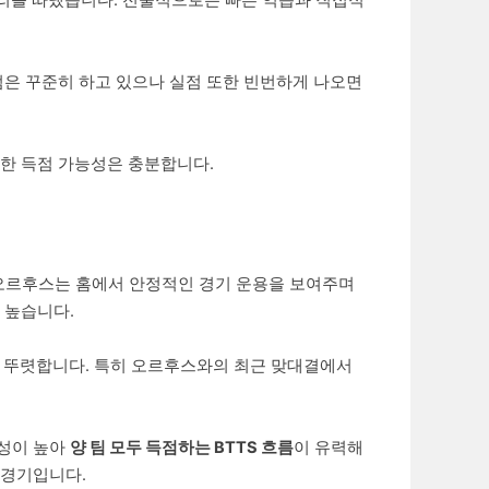
리를 따냈습니다. 전술적으로는 빠른 역습과 직접적
점은 꾸준히 하고 있으나 실점 또한 빈번하게 나오면
한 득점 가능성은 충분합니다.
오르후스는 홈에서 안정적인 경기 운용을 보여주며
 높습니다.
 뚜렷합니다. 특히 오르후스와의 최근 맞대결에서
능성이 높아
양 팀 모두 득점하는 BTTS 흐름
이 유력해
 경기입니다.