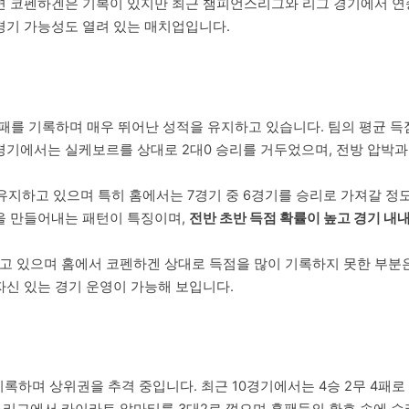
면 코펜하겐은 기복이 있지만 최근 챔피언스리그와 리그 경기에서 연
경기 가능성도 열려 있는 매치업입니다.
 2패를 기록하며 매우 뛰어난 성적을 유지하고 있습니다. 팀의 평균 득점
경기에서는 실케보르를 상대로 2대0 승리를 거두었으며, 전방 압박
 유지하고 있으며 특히 홈에서는 7경기 중 6경기를 승리로 가져갈 정
을 만들어내는 패턴이 특징이며,
전반 초반 득점 확률이 높고 경기 내
 있으며 홈에서 코펜하겐 상대로 득점을 많이 기록하지 못한 부분은
자신 있는 경기 운영이 가능해 보입니다.
기록하며 상위권을 추격 중입니다. 최근 10경기에서는 4승 2무 4패