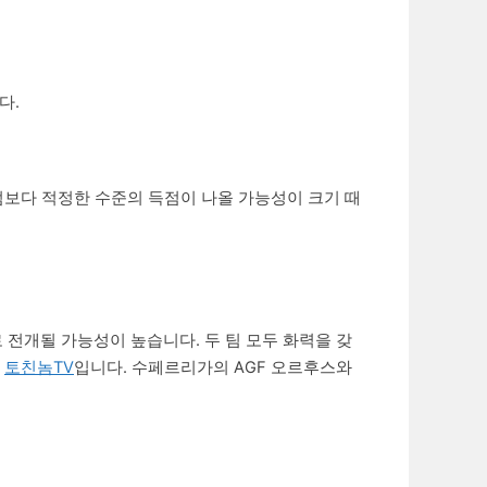
다.
점보다 적정한 수준의 득점이 나올 가능성이 크기 때
전개될 가능성이 높습니다. 두 팀 모두 화력을 갖
는
토친놈TV
입니다. 수페르리가의 AGF 오르후스와