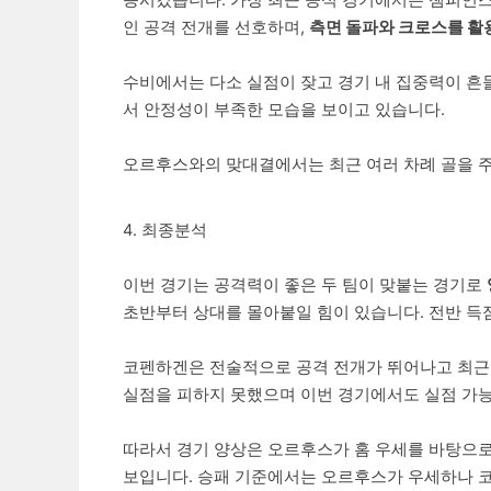
등시켰습니다. 가장 최근 공식 경기에서는 챔피언스
인 공격 전개를 선호하며,
측면 돌파와 크로스를 활
수비에서는 다소 실점이 잦고 경기 내 집중력이 흔
서 안정성이 부족한 모습을 보이고 있습니다.
오르후스와의 맞대결에서는 최근 여러 차례 골을 주
4. 최종분석
이번 경기는 공격력이 좋은 두 팀이 맞붙는 경기로
초반부터 상대를 몰아붙일 힘이 있습니다. 전반 득
코펜하겐은 전술적으로 공격 전개가 뛰어나고 최근
실점을 피하지 못했으며 이번 경기에서도 실점 가능
따라서 경기 양상은 오르후스가 홈 우세를 바탕으
보입니다. 승패 기준에서는 오르후스가 우세하나 코