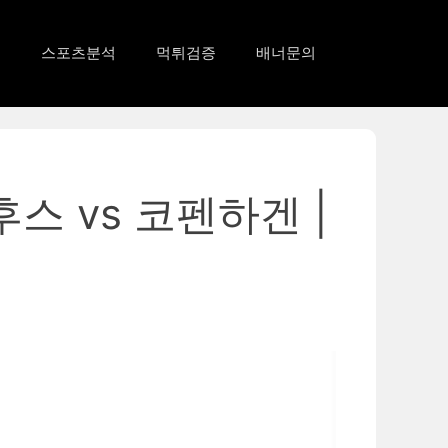
드
스포츠분석
먹튀검증
배너문의
스 vs 코펜하겐 |