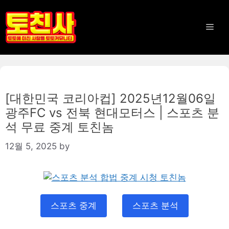
Skip
to
Men
content
[대한민국 코리아컵] 2025년12월06일
광주FC vs 전북 현대모터스 | 스포츠 분
석 무료 중계 토친놈
12월 5, 2025
by
스포츠 중계
스포츠 분석