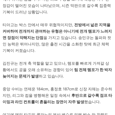
장감이 떨어진 모습이 나타났으며, 시즌 막판으로 갈수록 집중력
기복이 드러난 상황입니다.
티아고는 박스 안에서 매우 위협적이지만,
전방에서 넓은 지역을
커버하며 전개까지 관여하는 유형은 아니기에 전개 템포가 느려지
면 장점이 약해지는 단점
을 가지고 있습니다. 송민규는 돌파와 컷
인 능력은 뛰어나지만, 많은 출전 시간을 소화한 탓에 최근 체력
기복이 커졌습니다.
김진규는 전개 축 역할을 맡고 있으나, 템포를 빠르게 가져갈 상
황에서도 공을 오래 소유하는 경향이 있어
팀 전체 템포가 한 박자
늦어지는 문제가 발생
하고 있습니다.
중앙 수비는 연제운 184cm, 홍정호 187cm로 신장 자체는 준수하
지만, 리그와 컵을 병행해온 일정 속에서
후반으로 갈수록 점프 타
이밍과 라인 컨트롤이 흔들리는 장면이 자주 발생
했습니다.
여기에 메인 타깃인 콤파뇨의 부상 변수로 인해 박스 안 위력도