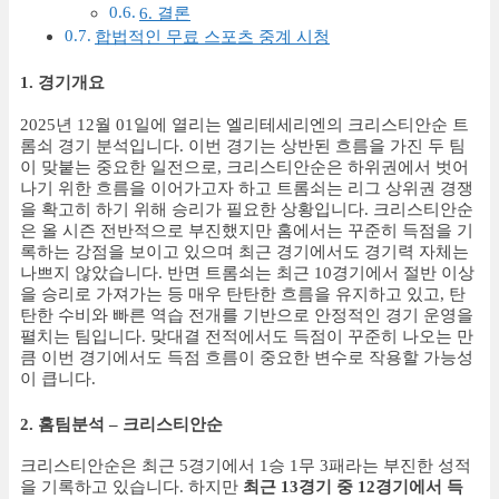
6. 결론
합법적인 무료 스포츠 중계 시청
1. 경기개요
2025년 12월 01일에 열리는 엘리테세리엔의 크리스티안순 트
롬쇠 경기 분석입니다. 이번 경기는 상반된 흐름을 가진 두 팀
이 맞붙는 중요한 일전으로, 크리스티안순은 하위권에서 벗어
나기 위한 흐름을 이어가고자 하고 트롬쇠는 리그 상위권 경쟁
을 확고히 하기 위해 승리가 필요한 상황입니다. 크리스티안순
은 올 시즌 전반적으로 부진했지만 홈에서는 꾸준히 득점을 기
록하는 강점을 보이고 있으며 최근 경기에서도 경기력 자체는
나쁘지 않았습니다. 반면 트롬쇠는 최근 10경기에서 절반 이상
을 승리로 가져가는 등 매우 탄탄한 흐름을 유지하고 있고, 탄
탄한 수비와 빠른 역습 전개를 기반으로 안정적인 경기 운영을
펼치는 팀입니다. 맞대결 전적에서도 득점이 꾸준히 나오는 만
큼 이번 경기에서도 득점 흐름이 중요한 변수로 작용할 가능성
이 큽니다.
2. 홈팀분석 – 크리스티안순
크리스티안순은 최근 5경기에서 1승 1무 3패라는 부진한 성적
을 기록하고 있습니다. 하지만
최근 13경기 중 12경기에서 득