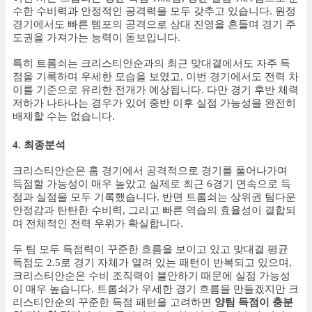
수한 수비력과 안정적인 공격력을 모두 갖추고 있습니다. 원정
경기에서도 빠른 템포의 공격으로 상대 진영을 흔들며 경기 주
도권을 가져가는 능력이 돋보입니다.
특히 트롬쇠는 크리스티안순과의 최근 맞대결에서도 자주 득
점을 기록하며 우세한 모습을 보였고, 이번 경기에서도 전력 차
이를 기준으로 유리한 전개가 예상됩니다. 다만 경기 후반 체력
저하가 나타나는 경우가 있어 중반 이후 실점 가능성을 완전히
배제할 수는 없습니다.
4. 최종분석
크리스티안순은 홈 경기에서 공격적으로 경기를 풀어나가며
득점할 가능성이 매우 높았고 실제로 최근 6경기 연속으로 득
점과 실점을 모두 기록했습니다. 반면 트롬쇠는 상위권 팀다운
안정감과 탄탄한 수비력, 그리고 빠른 역습의 효율성이 결합되
며 전체적인 전력 우위가 확실합니다.
두 팀 모두 득점력이 꾸준한 흐름을 보이고 있고 맞대결 평균
득점도 2.5로 경기 자체가 열려 있는 패턴이 반복되고 있으며,
크리스티안순은 수비 조직력이 불안하기 때문에 실점 가능성
이 매우 높습니다. 트롬쇠가 우세한 경기 흐름을 만들겠지만 크
리스티안순의 꾸준한 득점 패턴을 고려하면
양팀 득점이 충분