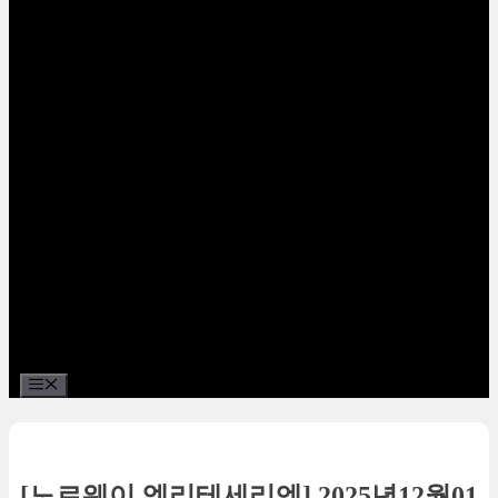
Menu
[노르웨이 엘리테세리엔] 2025년12월01