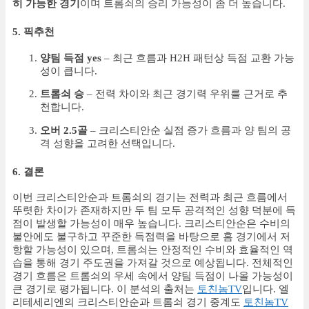
히 가능한 경기
이며 트롬쇠의 승리 가능성이 좀 더 높습니다.
5. 픽추천
양팀 득점 yes
– 최근 흐름과 H2H 패턴상 득점 교환 가능
성이 큽니다.
트롬쇠 승
– 전력 차이와 최근 경기력 우위를 근거로 추
천합니다.
오버 2.5골
– 크리스티안순 실점 증가 흐름과 양 팀의 공
격 성향을 고려한 선택입니다.
6. 결론
이번 크리스티안순과 트롬쇠의 경기는 전력과 최근 흐름에서
뚜렷한 차이가 존재하지만 두 팀 모두 공격적인 성향 덕분에 득
점이 발생할 가능성이 매우 높습니다. 크리스티안순은 수비의
불안에도 불구하고 꾸준한 득점력을 바탕으로 홈 경기에서 저
항할 가능성이 있으며, 트롬쇠는 안정적인 수비와 효율적인 역
습을 통해 경기 주도권을 가져갈 것으로 예상됩니다. 전체적인
경기 흐름은 트롬쇠의 우세 속에서 양팀 득점이 나올 가능성이
큰 경기로 평가됩니다. 이 분석의 출처는
토친놈TV
입니다. 엘
리테세리엔의 크리스티안순과 트롬쇠 경기 중계도
토친놈TV