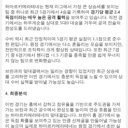
하마르카메라테네는 현재 리그에서 가장 큰 상승세를 보이는
팀 중 하나로 최근 5경기에서 4승을 기록하며
경기당 평균 2.4
득점이라는 매우 높은 공격 활력
을 보여주고 있습니다. 직전 경
기에서는 하우게순을 상대로 5대0 대승을 거두며 공격 전술의
완성도를 드러냈습니다.
수비 역시 최근 안정적이며 5경기 평균 실점이 1.1점으로 준수
한 편입니다. 원정 경기에서는 다소 흔들리는 모습을 보이지만,
전반적으로 조직력이 크게 향상된 상태입니다. 또한 최근 7경
기 중 6경기에서 핸디캡 +1.5 기준을 충족할 만큼 쉽게 무너지
지 않는 팀으로 변화했습니다.
브란과의 맞대결에서는 밀리는 경향이 있었지만 최근 상승세
를 고려하면 이번 경기에서도 충분히 득점을 노릴 수 있으며 상
대 수비 실책을 받아낼 가능성도 높습니다.
4. 최종분석
이번 경기는 홈에서 강하고 점유율을 기반으로 주도권을 가져
가는 브란과 최근 공수에서 완성도를 높이며 연승 흐름을 만드
는 하마르카메라테네의 맞대결입니다. 브란이 홈 경기에서 높
은 득점 확률을 보여주고 있는 만큼 선제골을 만들어낼 가능성
이 높으며 실제로 하마르카메라테네는 원정 경기에서 초반 실