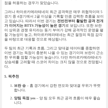
점을 허용하는 경우가 잦았습니다.
그러나 하마르카메라테네의 최근 공격력은 매우 위협적이며 5
경기 중 4경기에서 2골 이상을 기록할 만큼 강력한 흐름을 보이
고 있습니다. 따라서 이번 경기는
전반전부터 활발한 공격 전개
가 이어지는 BTTS 가능성이 높은 경기
로 보입니다. 또한 브란
이 상위권 경쟁 유지라는 동기 부여가 강해 공격적인 운영을 펼
칠 가능성이 높고, 하마르카메라테네는 최근 절정의 득점 감각
을 바탕으로 대응할 것으로 예상됩니다.
두 팀의 최근 기록과 흐름, 그리고 맞대결 데이터를 종합하면
이번 경기는 득점이 충분히 나올 수 있는 경기이며 브란이 근소
한 우위를 점할 가능성이 높습니다. 다만 하마르카메라테네가
상승세를 고려할 때 스코어 차이는 크지 않을 것으로 전망됩니
다.
5. 픽추천
브란 승
– 홈 경기에서 강한 면모와 맞대결 우위가 뚜렷
합니다.
양팀 득점 yes
– 양 팀 모두 최근 공격 흐름이 매우 좋습
니다.