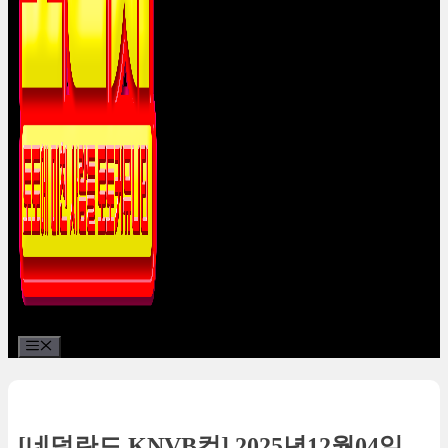
Menu
[네덜란드 KNVB컵] 2025년12월04일