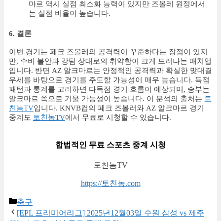
마르 역시 실점 최소화 능력이 있지만 즈볼레 원정에서
는 실점 비율이 높습니다.
6. 결론
이번 경기는 페크 즈볼레의 공격력이 꾸준하다는 장점이 있지
만, 수비 불안과 강팀 상대로의 취약함이 크게 드러나는 매치업
입니다. 반면 AZ 알크마르는 안정적인 공격력과 확실한 맞대결
우세를 바탕으로 경기를 주도할 가능성이 매우 높습니다. 득점
패턴과 통계를 고려하면 다득점 경기 흐름이 예상되며, 승부는
알크마르 쪽으로 기울 가능성이 높습니다. 이 분석의 출처는
토
친놈TV
입니다. KNVB컵의 페크 즈볼러와 AZ 알크마르 경기
중계도
토친놈TV
에서 무료로 시청할 수 있습니다.
합법적인 무료 스포츠 중계 시청
토친놈TV
https://토친놈.com
Categories
축구
[EPL 프리미어리그] 2025년12월03일 수원 삼성 vs 제주