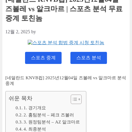
즈볼레 vs 알크마르 | 스포츠 분석 무료
중계 토친놈
12월 2, 2025
by
스포츠 중계
스포츠 분석
[네덜란드 KNVB컵] 2025년12월04일 즈볼레 vs 알크마르 분석
중계
쉬운 목차
1. 경기개요
2. 홈팀분석 – 페크 즈볼러
3. 원정팀분석 – AZ 알크마르
4. 최종분석