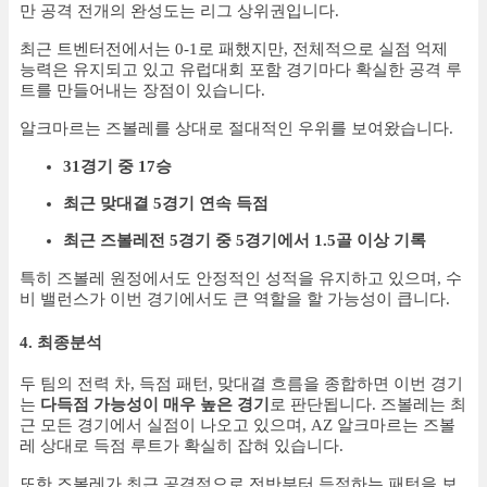
만 공격 전개의 완성도는 리그 상위권입니다.
최근 트벤터전에서는 0-1로 패했지만, 전체적으로 실점 억제
능력은 유지되고 있고 유럽대회 포함 경기마다 확실한 공격 루
트를 만들어내는 장점이 있습니다.
알크마르는 즈볼레를 상대로 절대적인 우위를 보여왔습니다.
31경기 중 17승
최근 맞대결 5경기 연속 득점
최근 즈볼레전 5경기 중 5경기에서 1.5골 이상 기록
특히 즈볼레 원정에서도 안정적인 성적을 유지하고 있으며, 수
비 밸런스가 이번 경기에서도 큰 역할을 할 가능성이 큽니다.
4. 최종분석
두 팀의 전력 차, 득점 패턴, 맞대결 흐름을 종합하면 이번 경기
는
다득점 가능성이 매우 높은 경기
로 판단됩니다. 즈볼레는 최
근 모든 경기에서 실점이 나오고 있으며, AZ 알크마르는 즈볼
레 상대로 득점 루트가 확실히 잡혀 있습니다.
또한 즈볼레가 최근 공격적으로 전반부터 득점하는 패턴을 보