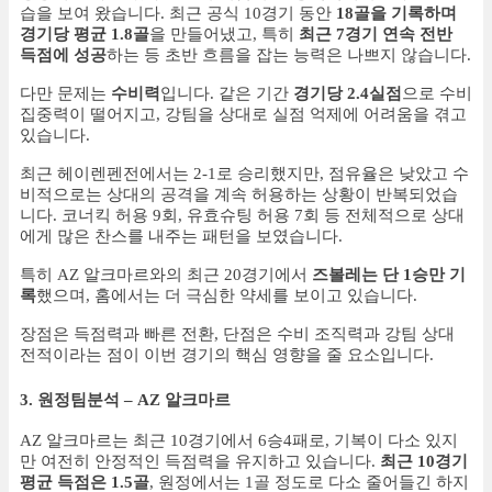
습을 보여 왔습니다. 최근 공식 10경기 동안
18골을 기록하며
경기당 평균 1.8골
을 만들어냈고, 특히
최근 7경기 연속 전반
득점에 성공
하는 등 초반 흐름을 잡는 능력은 나쁘지 않습니다.
다만 문제는
수비력
입니다. 같은 기간
경기당 2.4실점
으로 수비
집중력이 떨어지고, 강팀을 상대로 실점 억제에 어려움을 겪고
있습니다.
최근 헤이렌펜전에서는 2-1로 승리했지만, 점유율은 낮았고 수
비적으로는 상대의 공격을 계속 허용하는 상황이 반복되었습
니다. 코너킥 허용 9회, 유효슈팅 허용 7회 등 전체적으로 상대
에게 많은 찬스를 내주는 패턴을 보였습니다.
특히 AZ 알크마르와의 최근 20경기에서
즈볼레는 단 1승만 기
록
했으며, 홈에서는 더 극심한 약세를 보이고 있습니다.
장점은 득점력과 빠른 전환, 단점은 수비 조직력과 강팀 상대
전적이라는 점이 이번 경기의 핵심 영향을 줄 요소입니다.
3. 원정팀분석 – AZ 알크마르
AZ 알크마르는 최근 10경기에서 6승4패로, 기복이 다소 있지
만 여전히 안정적인 득점력을 유지하고 있습니다.
최근 10경기
평균 득점은 1.5골
, 원정에서는 1골 정도로 다소 줄어들긴 하지