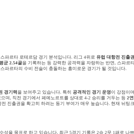
메헌 스파르타 로테르담 경기 분석입니다. 리그 4위로
유럽 대항전 진출
평균 2.54골
을 기록하는 등 강력한 공격력을 자랑하는 반면, 스파르
 스파르타의 수비 전술이 충돌하는 흥미로운 경기가 될 것입니다.
된 경기력
을 보여주고 있습니다. 특히
공격적인 경기 운영
이 강점이며
있으며, 직전 경기에서 페예노르트를 상대로 4-2 승리를 거두는 등
2
항전 진출권을 확고히 하려는 동기 부여가 매우 높습니다. 현재 뉘팅크
성을 목표로 하고 있습니다. 최근 5경기 기록은 2승 2무 1패로 나