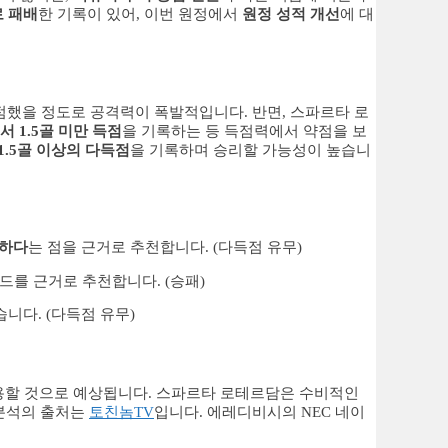
로 패배
한 기록이 있어, 이번 원정에서
원정 성적 개선
에 대
득점했을 정도로 공격력이 폭발적입니다. 반면, 스파르타 로
 1.5골 미만 득점
을 기록하는 등 득점력에서 약점을 보
 1.5골 이상의 다득점
을 기록하며 승리할 가능성이 높습니
강하다
는 점을 근거로 추천합니다. (다득점 유무)
드를 근거로 추천합니다. (승패)
니다. (다득점 유무)
활용할 것으로 예상됩니다. 스파르타 로테르담은 수비적인
 분석의 출처는
토친놈TV
입니다. 에레디비시의 NEC 네이