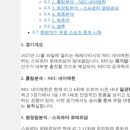
2. 홈팀분석 – NEC 네이메헌
3. 원정팀분석 – 스파르타 로테르담
4. 최종분석
5. 픽추천
6. 결론
합법적인 무료 스포츠 중계 시청
1. 경기개요
2025년 11월 30일에 열리는 에레디비시의 NEC 네이
하는 스파르타 로테르담의 맞대결입니다. NEC는
경기당 
선수가 대부분 출전할 것으로 예상되어, NEC의 공격력과
2. 홈팀분석 – NEC 네이메헌
NEC 네이메헌은 현재 리그 4위에 오르며 시즌 내내
일관
최근 5경기에서 3승 1무 1패로 안정적인 흐름을 보이고 
하는 경향이 있어, 이번 경기에서도 승리를 통해 유럽 대
는 불확실합니다.
3. 원정팀분석 – 스파르타 로테르담
스파르타 로테르담은 현재 리그 11위에 위치하며 중위권 수