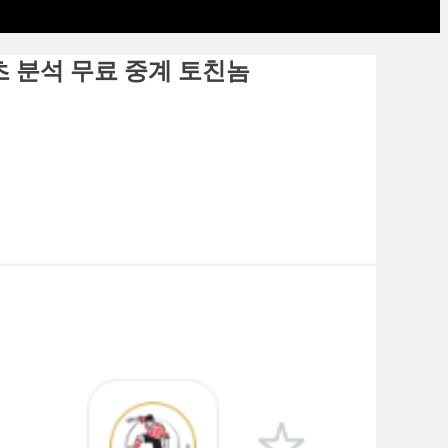
포츠 분석 무료 중계 토친놈