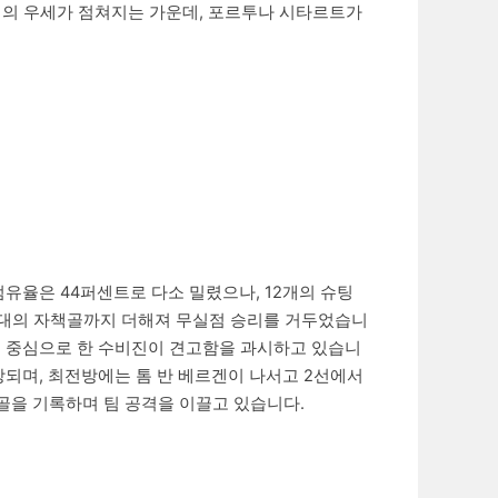
 홈팀의 우세가 점쳐지는 가운데, 포르투나 시타르트가
유율은 44퍼센트로 다소 밀렸으나, 12개의 슈팅
 상대의 자책골까지 더해져 무실점 승리를 거두었습니
센을 중심으로 한 수비진이 견고함을 과시하고 있습니
예상되며, 최전방에는 톰 반 베르겐이 나서고 2선에서
골을 기록하며 팀 공격을 이끌고 있습니다.