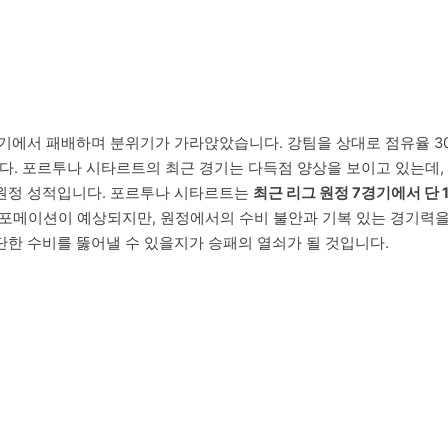
기에서 패배하며 분위기가 가라앉았습니다. 강팀을 상대로 점유율 3
. 포르투나 시타르트의 최근 경기는 다득점 양상을 보이고 있는데, 최
는 원정 성적입니다. 포르투나 시타르트는
최근 리그 원정 7경기에서 단 
-1 포메이션이 예상되지만, 원정에서의 수비 불안과 기복 있는 경기
단한 수비를 뚫어낼 수 있을지가 승패의 열쇠가 될 것입니다.