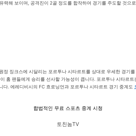
가 유력해 보이며, 공격진이 2골 정도를 합작하여 경기를 주도할 것으
 원정 징크스에 시달리는 포르투나 시타르트를 상대로 우세한 경기를
닝언이 홈 팬들에게 승리를 선사할 가능성이 큽니다. 포르투나 시타르
니다. 에레디비시의 FC 흐로닝언과 포르투나 시타르트 경기 중계도
합법적인 무료 스포츠 중계 시청
토친놈TV