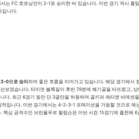
기에서는 FC 흐로닝언이 2-1로 승리한 바 있습니다. 이번 경기 역시
트입니다.
서
2-0으로 승리
하며 좋은 흐름을 이어가고 있습니다. 해당 경기에서 점
 선보였습니다. 타이면 블록질이 후반 79분에 쐐기골을 터뜨렸고,
입니다. 최근 6경기 동안 단 3골만을 허용하며 골키퍼 에티엔 바에
정적입니다. 이번 경기에서는 4-2-3-1 포메이션을 가동할 것으로 
. 핵심 공격수인 브린욜푸르 윌럼슨은 이번 시즌 15경기에 출전해 6