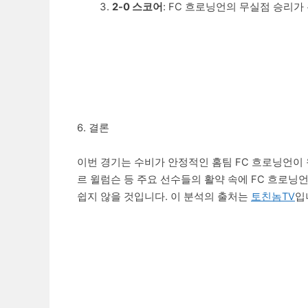
2-0 스코어
: FC 흐로닝언의 무실점 승리
6. 결론
이번 경기는 수비가 안정적인 홈팀 FC 흐로닝언이
르 윌럼슨 등 주요 선수들의 활약 속에 FC 흐로
쉽지 않을 것입니다. 이 분석의 출처는
토친놈TV
입