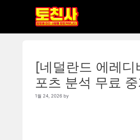
Skip
to
content
[네덜란드 에레디비
포츠 분석 무료 
1월 24, 2026
by